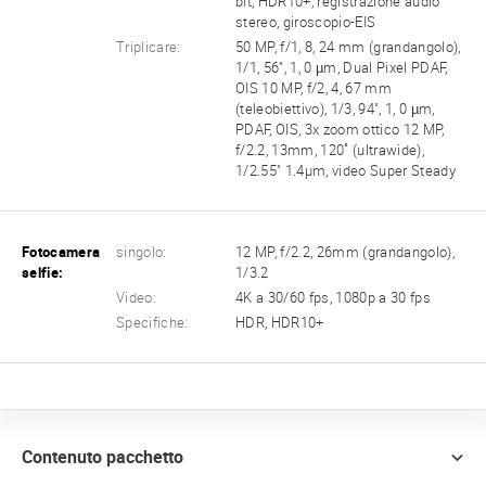
bit, HDR10+, registrazione audio
stereo, giroscopio-EIS
Triplicare:
50 MP, f/1, 8, 24 mm (grandangolo),
1/1, 56", 1, 0 µm, Dual Pixel PDAF,
OIS 10 MP, f/2, 4, 67 mm
(teleobiettivo), 1/3, 94", 1, 0 µm,
PDAF, OIS, 3x zoom ottico 12 MP,
f/2.2, 13mm, 120˚ (ultrawide),
1/2.55" 1.4μm, video Super Steady
Fotocamera
singolo:
12 MP, f/2.2, 26mm (grandangolo),
selfie:
1/3.2
Video:
4K a 30/60 fps, 1080p a 30 fps
Specifiche:
HDR, HDR10+
Contenuto pacchetto