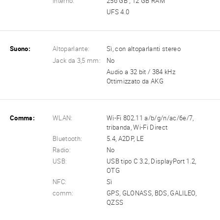
Interno:
256 GB , 12 GB RAM
UFS 4.0
Suono:
Altoparlante:
Sì, con altoparlanti stereo
Jack da 3,5 mm:
No
Audio a 32 bit / 384 kHz
Ottimizzato da AKG
Comms:
WLAN:
Wi-Fi 802.11 a/b/g/n/ac/6e/7,
tribanda, Wi-Fi Direct
Bluetooth:
5.4, A2DP, LE
Radio:
No
USB:
USB tipo C 3.2, DisplayPort 1.2,
OTG
NFC:
Sì
comm:
GPS, GLONASS, BDS, GALILEO,
QZSS