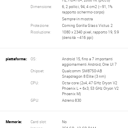
Hz, HDR10+, 2600 nit (picco)
Dimensione:
6, 2 pollici, 94, 4 cm2 (~91, 1%
rapporto schermo-corpo)
Sempre-in mostra
Protezione:
Corning Gorilla Glass Victus 2
Risoluzione:
1080 x 2340 pixel, rapporto 19, 5:9
(densità ~416 ppi)
piattaforma:
OS:
Android 15, fino a 7 importanti
aggiornamenti Android, One UI 7
Chipset:
Qualcomm SM8750-AB
Snapdragon 8 Elite (3 nm)
CPU:
Octa-core (2x4, 47 GHz Oryon V2
Phoenix L + 6x3, 53 GHz Oryon V2
Phoenix M)
GPU:
Adreno 830
Memoria:
Card slot:
No