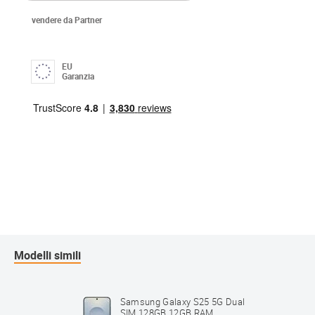
vendere da Partner
EU
Garanzia
Modelli simili
5G Dual
Samsung Galaxy S25 5G Dual
 Mint
SIM 128GB 12GB RAM