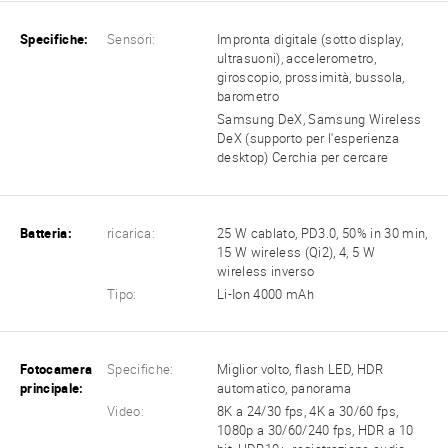
Specifiche:
Sensori:
Impronta digitale (sotto display,
ultrasuoni), accelerometro,
giroscopio, prossimità, bussola,
barometro
Samsung DeX, Samsung Wireless
DeX (supporto per l'esperienza
desktop) Cerchia per cercare
Batteria:
ricarica:
25 W cablato, PD3.0, 50% in 30 min,
15 W wireless (Qi2), 4, 5 W
wireless inverso
Tipo:
Li-Ion 4000 mAh
Fotocamera
Specifiche:
Miglior volto, flash LED, HDR
principale:
automatico, panorama
Video:
8K a 24/30 fps, 4K a 30/60 fps,
1080p a 30/60/240 fps, HDR a 10