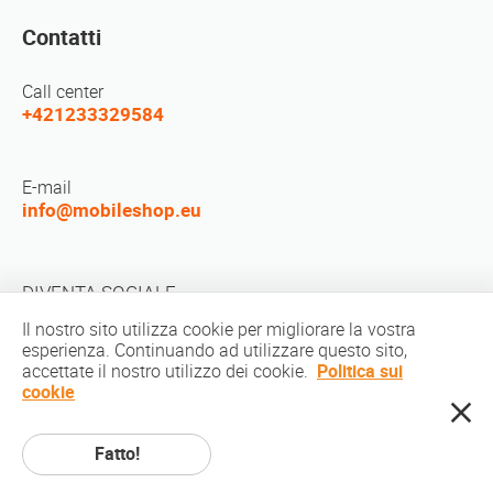
Contatti
Call center
+421233329584
E-mail
info@mobileshop.eu
DIVENTA SOCIALE
Il nostro sito utilizza cookie per migliorare la vostra
esperienza. Continuando ad utilizzare questo sito,
accettate il nostro utilizzo dei cookie.
Politica sui
cookie
Diritto d'autore © 2010-2026 MobileShop.eu. Tutti i diritti riservati. Tutte le
Fatto!
immagini dei prodotti sul sito sono di proprietà di Mobileshop.eu | Web
design: arte e codice / Creative Studio. |
Informativa sulla privacy
|
Termini di