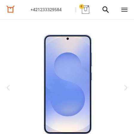
0
+421233329584