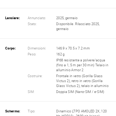
Lanciare:
Annunciato:
2025, gennaio
Stato:
Disponibile. Rilasciato 2025,
gennaio
Corpo:
Dimensioni:
146.9 x 70.5 x 7.2 mm
Peso:
162 g
IP68 resistente a polvere/acqua
(fino a 1, 5 m per 30 min) Telaio in
alluminio Armor 2
Costruire:
Frontale in vetro (Gorilla Glass
Victus 2), retro in vetro (Gorilla
Glass Victus 2), telaio in alluminio
SIM:
Doppia SIM (Nano-SIM / e-SIM)
Schermo:
Tipo:
Dinamico LTPO AMOLED 2X, 120