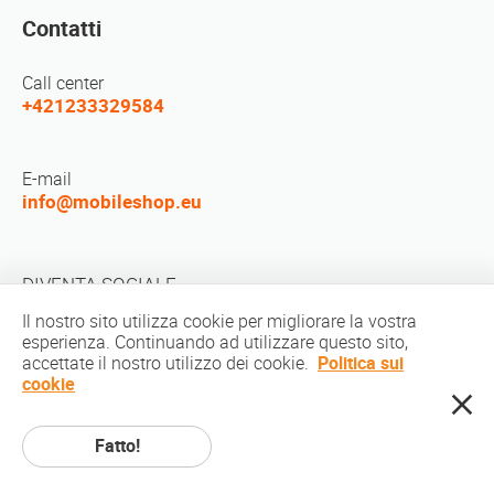
Contatti
Call center
+421233329584
E-mail
info@mobileshop.eu
DIVENTA SOCIALE
Il nostro sito utilizza cookie per migliorare la vostra
esperienza. Continuando ad utilizzare questo sito,
accettate il nostro utilizzo dei cookie.
Politica sui
cookie
Diritto d'autore © 2010-2026 MobileShop.eu. Tutti i diritti riservati. Tutte le
Fatto!
immagini dei prodotti sul sito sono di proprietà di Mobileshop.eu | Web
design: arte e codice / Creative Studio. |
Informativa sulla privacy
|
Termini di
servizio