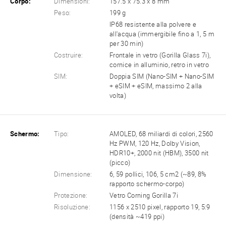
Corpo:
Dimensioni:
157.5 x 75.3 x 8 mm
Peso:
199 g
IP68 resistente alla polvere e
all'acqua (immergibile fino a 1, 5 m
per 30 min)
Costruire:
Frontale in vetro (Gorilla Glass 7i),
cornice in alluminio, retro in vetro
SIM:
Doppia SIM (Nano-SIM + Nano-SIM
+ eSIM + eSIM, massimo 2 alla
volta)
Schermo:
Tipo:
AMOLED, 68 miliardi di colori, 2560
Hz PWM, 120 Hz, Dolby Vision,
HDR10+, 2000 nit (HBM), 3500 nit
(picco)
Dimensione:
6, 59 pollici, 106, 5 cm2 (~89, 8%
rapporto schermo-corpo)
Protezione:
Vetro Corning Gorilla 7i
Risoluzione:
1156 x 2510 pixel, rapporto 19, 5:9
(densità ~419 ppi)