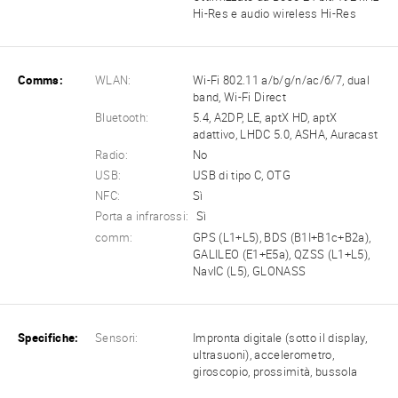
Hi-Res e audio wireless Hi-Res
Comms:
WLAN:
Wi-Fi 802.11 a/b/g/n/ac/6/7, dual
band, Wi-Fi Direct
Bluetooth:
5.4, A2DP, LE, aptX HD, aptX
adattivo, LHDC 5.0, ASHA, Auracast
Radio:
No
USB:
USB di tipo C, OTG
NFC:
Sì
Porta a infrarossi:
Sì
comm:
GPS (L1+L5), BDS (B1I+B1c+B2a),
GALILEO (E1+E5a), QZSS (L1+L5),
NavIC (L5), GLONASS
Specifiche:
Sensori:
Impronta digitale (sotto il display,
ultrasuoni), accelerometro,
giroscopio, prossimità, bussola