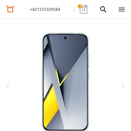
0
+421233329584