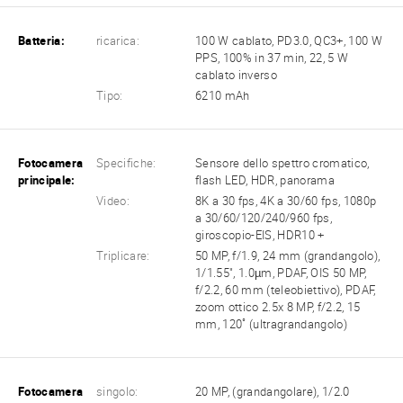
Batteria:
ricarica:
100 W cablato, PD3.0, QC3+, 100 W
PPS, 100% in 37 min, 22, 5 W
cablato inverso
Tipo:
6210 mAh
Fotocamera
Specifiche:
Sensore dello spettro cromatico,
principale:
flash LED, HDR, panorama
Video:
8K a 30 fps, 4K a 30/60 fps, 1080p
a 30/60/120/240/960 fps,
giroscopio-EIS, HDR10 +
Triplicare:
50 MP, f/1.9, 24 mm (grandangolo),
1/1.55", 1.0µm, PDAF, OIS 50 MP,
f/2.2, 60 mm (teleobiettivo), PDAF,
zoom ottico 2.5x 8 MP, f/2.2, 15
mm, 120˚ (ultragrandangolo)
Fotocamera
singolo:
20 MP, (grandangolare), 1/2.0