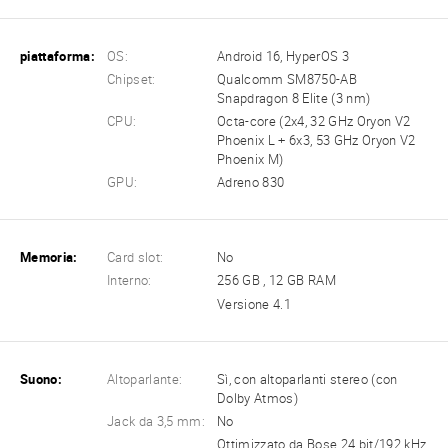
piattaforma:
OS:
Android 16, HyperOS 3
Chipset:
Qualcomm SM8750-AB
Snapdragon 8 Elite (3 nm)
CPU:
Octa-core (2x4, 32 GHz Oryon V2
Phoenix L + 6x3, 53 GHz Oryon V2
Phoenix M)
GPU:
Adreno 830
Memoria:
Card slot:
No
Interno:
256 GB , 12 GB RAM
Versione 4.1
Suono:
Altoparlante:
Sì, con altoparlanti stereo (con
Dolby Atmos)
Jack da 3,5 mm:
No
Ottimizzato da Bose 24 bit/192 kHz