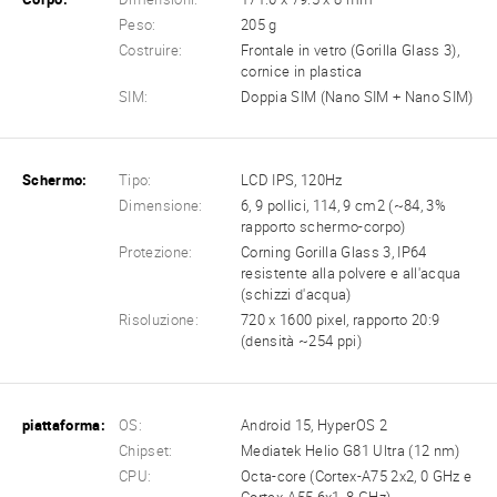
Peso:
205 g
Costruire:
Frontale in vetro (Gorilla Glass 3),
cornice in plastica
SIM:
Doppia SIM (Nano SIM + Nano SIM)
Schermo:
Tipo:
LCD IPS, 120Hz
Dimensione:
6, 9 pollici, 114, 9 cm2 (~84, 3%
rapporto schermo-corpo)
Protezione:
Corning Gorilla Glass 3, IP64
resistente alla polvere e all'acqua
(schizzi d'acqua)
Risoluzione:
720 x 1600 pixel, rapporto 20:9
(densità ~254 ppi)
piattaforma:
OS:
Android 15, HyperOS 2
Chipset:
Mediatek Helio G81 Ultra (12 nm)
CPU:
Octa-core (Cortex-A75 2x2, 0 GHz e