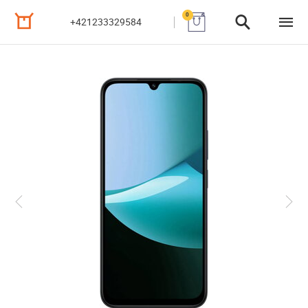
0
+421233329584