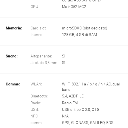
Cortex-A55 6x1, 8 GHz)
GPU:
Mali-G52 MC2
Memoria:
Card slot:
microSDXC (slot dedicato)
Interno:
128 GB, 4 GB di RAM
Suono:
Altoparlante:
Sì
Jack da 3,5 mm:
Sì
Comms:
WLAN:
Wi-Fi 802.11 a / b / g / n / AC, dual-
band
Bluetooth:
5.4, A2DP, LE
Radio:
Radio FM
USB:
USB di tipo C 2.0, OTG
NFC:
N/A
comm:
GPS, GLONASS, GALILEO, BDS