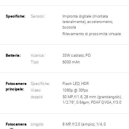
Specifiche:
Sensori:
Impronta digitale (montata
lateralmente), accelerometro,
bussola
Rilevamento di prossimità virtuale
Batteria:
ricarica:
33W cablato, PD
Tipo:
6000 mAh
Fotocamera
Specifiche:
Flash LED, HDR
principale:
Video:
1080p @ 30fps
doppio:
50 MP, f/1.8, 28 mm (grandangolo),
1/2.76", 0.64µm, PDAF QVGA, f/3.0
Fotocamera
singolo:
8 MP, f/2.0 (ampio), 1/4, 0