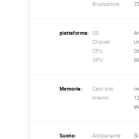
Risoluzione:
72
piattaforma:
OS:
An
Chipset:
U
CPU:
Oc
GPU:
M
Memoria:
Card slot:
mi
Interno:
1
e
Suono:
Altoparlante:
Sì