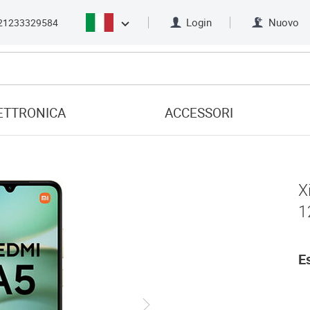
Login
Nuovo
21233329584
ETTRONICA
ACCESSORI
X
1
E