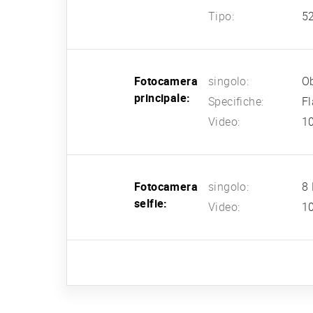
Tipo:
5
Fotocamera
singolo:
Ob
principale:
Specifiche:
F
Video:
1
Fotocamera
singolo:
8 
selfie:
Video:
1