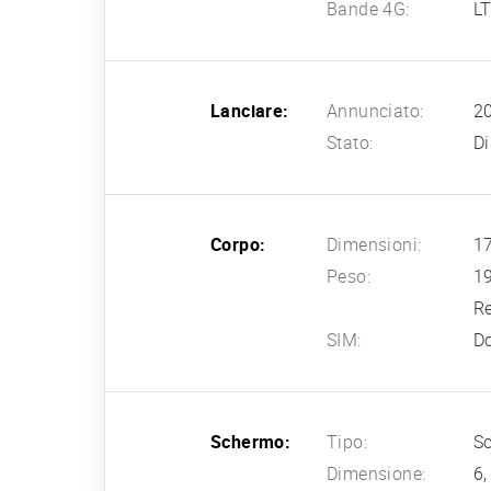
Bande 4G:
L
Lanciare:
Annunciato:
2
Stato:
Di
Corpo:
Dimensioni:
17
Peso:
1
Re
SIM:
D
Schermo:
Tipo:
Sc
Dimensione:
6,