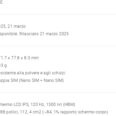
TE
025, 21 marzo
sponibile. Rilasciato 21 marzo 2025
1.7 x 77.8 x 8.3 mm
93 g
sistente alla polvere e agli schizzi
oppia SIM (Nano SIM + Nano SIM)
hermo LCD IPS, 120 Hz, 1500 nit (HBM)
 88 pollici, 112, 4 cm2 (~84, 1% rapporto schermo-corpo)