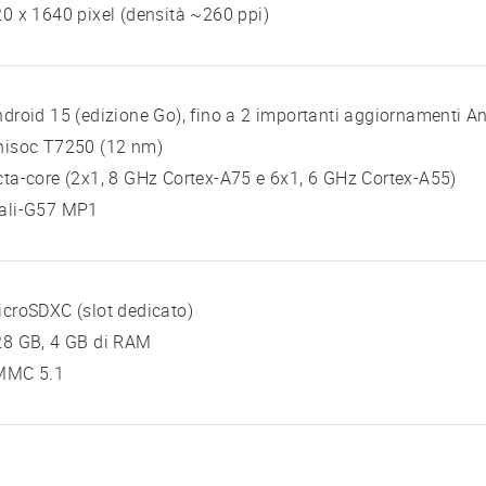
0 x 1640 pixel (densità ~260 ppi)
droid 15 (edizione Go), fino a 2 importanti aggiornamenti A
nisoc T7250 (12 nm)
ta-core (2x1, 8 GHz Cortex-A75 e 6x1, 6 GHz Cortex-A55)
ali-G57 MP1
croSDXC (slot dedicato)
28 GB, 4 GB di RAM
MMC 5.1