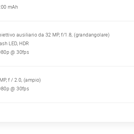
200 mAh
iettivo ausiliario da 32 MP, f/1.8, (grandangolare)
lash LED, HDR
080p @ 30fps
MP, f / 2.0, (ampio)
080p @ 30fps