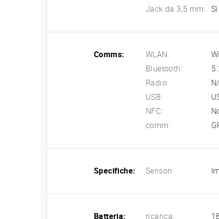
Jack da 3,5 mm:
Sì
Comms:
WLAN:
Wi
Bluetooth:
5.
Radio:
N
USB:
US
NFC:
N
comm:
G
Specifiche:
Sensori:
Im
Batteria:
ricarica:
1