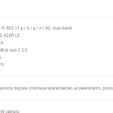
-Fi 802.11 a / b / g / n / AC, dual-band
2, A2DP, LE
/A
B di tipo C 2.0
o
PS
pronta digitale (montata lateralmente), accelerometro, pross
8W cablato