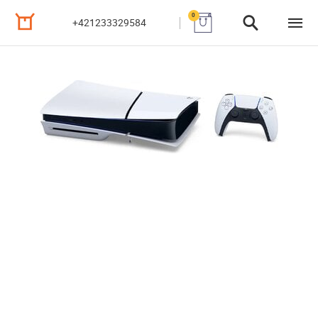
0
+421233329584