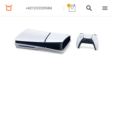
0
+421233329584