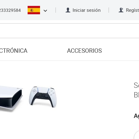
Iniciar sesión
Regíst
233329584
CTRÓNICA
ACCESORIOS
S
B
A