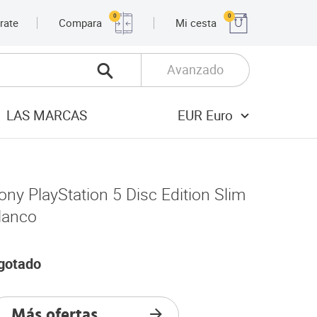
0
0
rate
Compara
Mi cesta
Avanzado
LAS MARCAS
EUR Euro
ony PlayStation 5 Disc Edition Slim
lanco
gotado
Más ofertas