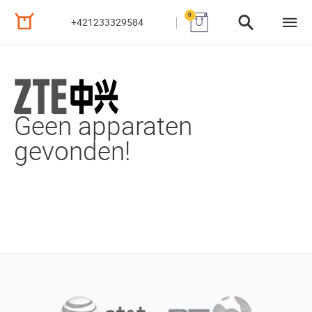
0
+421233329584
Geen apparaten
gevonden!