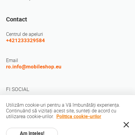
Contact
Centrul de apeluri
+421233329584
Email
ro.info@mobileshop.eu
FI SOCIAL
Utilizăm cookie-uri pentru a Vă îmbunătăți experiența.
Continuând să vizitați acest site, sunteți de acord cu
utilizarea cookie-urilor.
Politica cookie-urilor
Drepturi de autor © 2010-2026 MobileShop.eu. Toate drepturile rezervate.
Am înţeles!