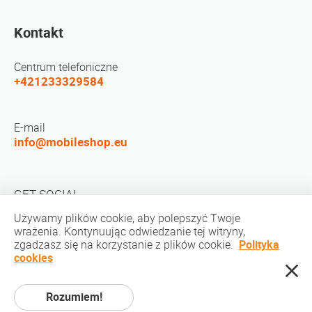
Kontakt
Centrum telefoniczne
+421233329584
E-mail
info@mobileshop.eu
GET SOCIAL
Używamy plików cookie, aby polepszyć Twoje
wrażenia. Kontynuując odwiedzanie tej witryny,
zgadzasz się na korzystanie z plików cookie.
Polityka
cookies
Prawo autorskie © 2010-2026 MobileShop.eu. Wszelkie prawa zastrzeżone.
Rozumiem!
Wszystkie zdjęcia produktów na stronie są własnością Mobileshop.eu |