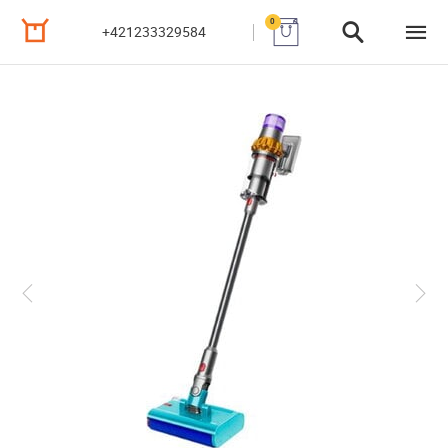
0
+421233329584