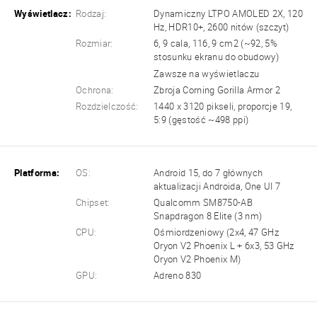
Wyświetlacz:
Rodzaj:
Dynamiczny LTPO AMOLED 2X, 120
Hz, HDR10+, 2600 nitów (szczyt)
Rozmiar:
6, 9 cala, 116, 9 cm2 (~92, 5%
stosunku ekranu do obudowy)
Zawsze na wyświetlaczu
Ochrona:
Zbroja Corning Gorilla Armor 2
Rozdzielczość:
1440 x 3120 pikseli, proporcje 19,
5:9 (gęstość ~498 ppi)
Platforma:
OS:
Android 15, do 7 głównych
aktualizacji Androida, One UI 7
Chipset:
Qualcomm SM8750-AB
Snapdragon 8 Elite (3 nm)
CPU:
Ośmiordzeniowy (2x4, 47 GHz
Oryon V2 Phoenix L + 6x3, 53 GHz
Oryon V2 Phoenix M)
GPU:
Adreno 830