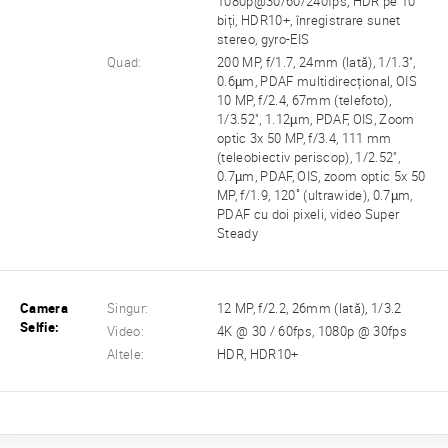
1080p@30/60/240fps, HDR pe 10
biți, HDR10+, înregistrare sunet
stereo, gyro-EIS
Quad:
200 MP, f/1.7, 24mm (lată), 1/1.3",
0.6µm, PDAF multidirecțional, OIS
10 MP, f/2.4, 67mm (telefoto),
1/3.52", 1.12µm, PDAF, OIS, Zoom
optic 3x 50 MP, f/3.4, 111 mm
(teleobiectiv periscop), 1/2.52",
0.7µm, PDAF, OIS, zoom optic 5x 50
MP, f/1.9, 120˚ (ultrawide), 0.7µm,
PDAF cu doi pixeli, video Super
Steady
Camera
Singur:
12 MP, f/2.2, 26mm (lată), 1/3.2
Selfie:
Video:
4K @ 30 / 60fps, 1080p @ 30fps
Altele:
HDR, HDR10+