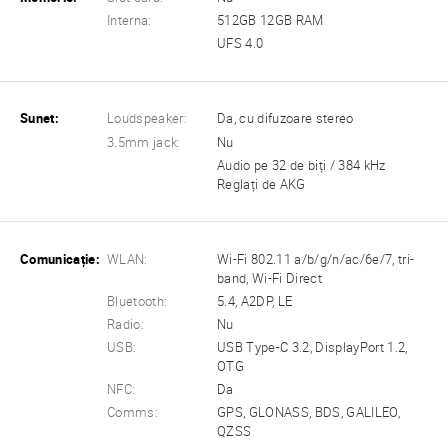
Interna:
512GB 12GB RAM
UFS 4.0
Sunet:
Loudspeaker:
Da, cu difuzoare stereo
3.5mm jack:
Nu
Audio pe 32 de biți / 384 kHz
Reglați de AKG
Comunicație:
WLAN:
Wi-Fi 802.11 a/b/g/n/ac/6e/7, tri-
band, Wi-Fi Direct
Bluetooth:
5.4, A2DP, LE
Radio:
Nu
USB:
USB Type-C 3.2, DisplayPort 1.2,
OTG
NFC:
Da
Comms:
GPS, GLONASS, BDS, GALILEO,
QZSS