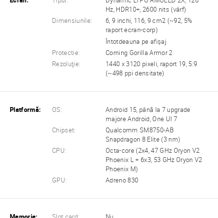
Ecran:
Tipul:
Dynamic LTPO AMOLED 2X, 120
Hz, HDR10+, 2600 nits (vârf)
Dimensiunile:
6, 9 inchi, 116, 9 cm2 (~92, 5%
raport ecran-corp)
Întotdeauna pe afișaj
Protectie:
Corning Gorilla Armor 2
Rezoluţie:
1440 x 3120 pixeli, raport 19, 5:9
(~498 ppi densitate)
Platformă:
OS:
Android 15, până la 7 upgrade
majore Android, One UI 7
Chipset:
Qualcomm SM8750-AB
Snapdragon 8 Elite (3 nm)
CPU:
Octa-core (2x4, 47 GHz Oryon V2
Phoenix L + 6x3, 53 GHz Oryon V2
Phoenix M)
GPU:
Adreno 830
Memorie:
Slot card:
Nu