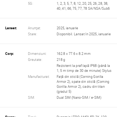
5G:
1, 2, 3, 5, 7, 8, 12, 20, 25, 26, 28, 38,
40, 41, 66, 75, 77, 78 SA/NSA/Sub6
Lansat:
Anunţat:
2025, ianuarie
Stare:
Disponibil. Lansat în 2025, ianuarie
Corp:
Dimensiuni:
162.8 x 77.6 x 8.2 mm
Greutate:
218 g
Rezistent la praf/apă IP68 (până la
1, 5 m timp de 30 de minute) Stylus
Manufacturat:
Față din sticlă (Corning Gorilla
Armor 2), spate din sticlă (Corning
Gorilla Armor 2), cadru din titan
(gradul 5)
SIM:
Dual SIM (Nano-SIM / e-SIM)