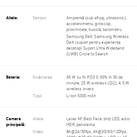
Altele:
Senzori:
Amprentă (sub afișaj, ultrasonic),
accelerometru, giroscop,
proximitate, busolă, barometru
Samsung DeX, Samsung Wireless
DeX (suport pentru experiența
desktop) Suport Ultra Wideband
(UWB) Circle to Search
Bateria:
Încărcarea:
45 W cu fir, PD3.0, 65% în 30 de
minute, 25 W wireless (Qi2), 4, 5 W
wireless invers
Tipul:
Li-Ion 5000 mAh
Camera
Altele:
Laser AF, Best Face, blitz LED, auto-
principală:
HDR, panorama
Video:
8K@24/30fps, 4K@30/60/120fps,