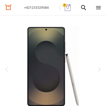
0
+421233329584