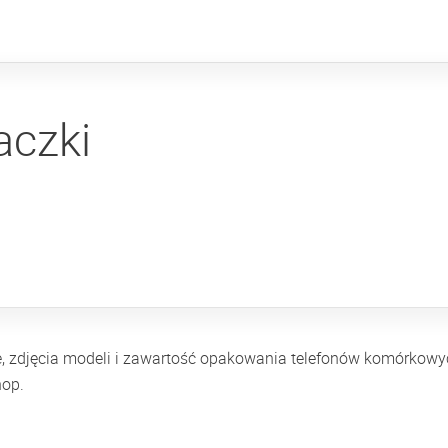
aczki
e, zdjęcia modeli i zawartość opakowania telefonów komórkowyc
hop.