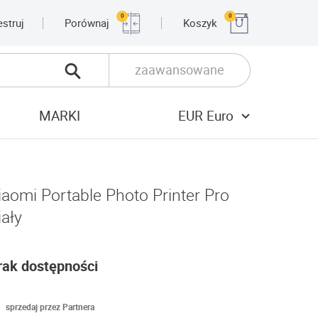
0
0
estruj
Porównaj
Koszyk
zaawansowane
MARKI
EUR Euro
iaomi Portable Photo Printer Pro
iały
rak dostępności
sprzedaj przez Partnera