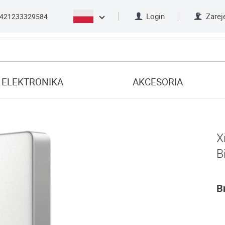
Login
Zarej
421233329584
ELEKTRONIKA
AKCESORIA
X
B
B