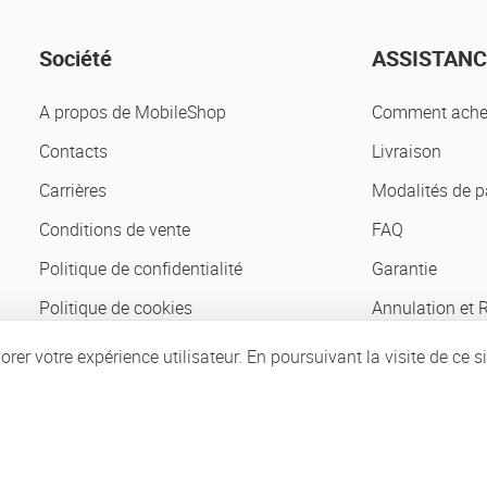
Société
ASSISTANC
A propos de MobileShop
Comment ache
Contacts
Livraison
Carrières
Modalités de 
Conditions de vente
FAQ
Politique de confidentialité
Garantie
Politique de cookies
Annulation et 
Partenaires d'affaires
rer votre expérience utilisateur. En poursuivant la visite de ce s
 Tous les images sur le site sont la propriété de MobileShop.eu | Web Design: Art & 
d'utilisation