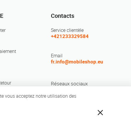
E
Contacts
ter
Service clientèle
+421233329584
paiement
Email
fr.info@mobileshop.eu
Retour
Réseaux sociaux
ite vous acceptez notre utilisation des
Code / Creative Studio |
Politique de confidentialité
|
Conditions