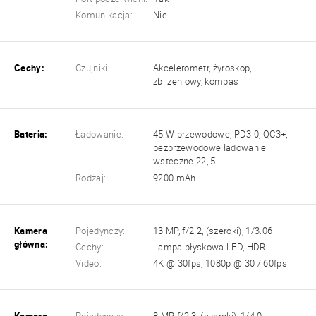
Komunikacja:
Nie
Cechy:
Czujniki:
Akcelerometr, żyroskop,
zbliżeniowy, kompas
Bateria:
Ładowanie:
45 W przewodowe, PD3.0, QC3+,
bezprzewodowe ładowanie
wsteczne 22, 5
Rodzaj:
9200 mAh
Kamera
Pojedynczy:
13 MP, f/2.2, (szeroki), 1/3.06
główna:
Cechy:
Lampa błyskowa LED, HDR
Video:
4K @ 30fps, 1080p @ 30 / 60fps