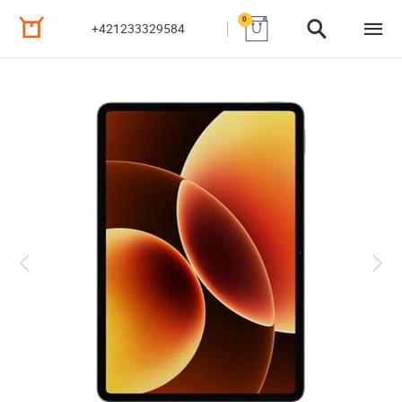
0
+421233329584