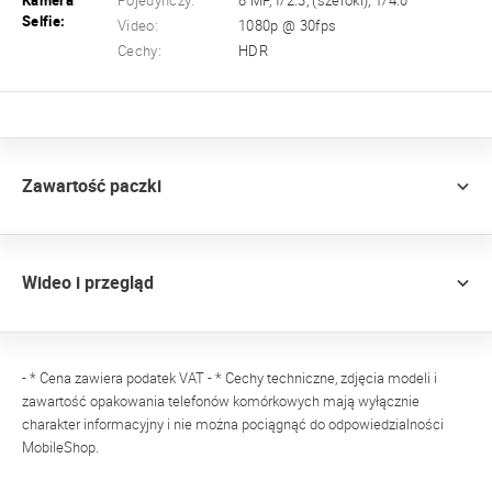
Kamera
Pojedynczy:
8 MP, f/2.3, (szeroki), 1/4.0
Selfie:
Video:
1080p @ 30fps
Cechy:
HDR
Zawartość paczki
Wideo i przegląd
- * Cena zawiera podatek VAT - * Cechy techniczne, zdjęcia modeli i
zawartość opakowania telefonów komórkowych mają wyłącznie
charakter informacyjny i nie można pociągnąć do odpowiedzialności
MobileShop.