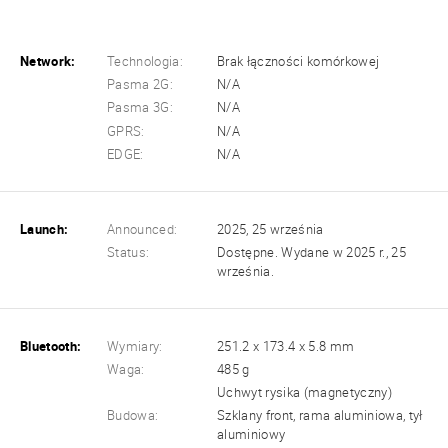
Network:
Technologia:
Brak łączności komórkowej
Pasma 2G:
N/A
Pasma 3G:
N/A
GPRS:
N/A
EDGE:
N/A
Launch:
Announced:
2025, 25 września
Status:
Dostępne. Wydane w 2025 r., 25
września.
Bluetooth:
Wymiary:
251.2 x 173.4 x 5.8 mm
Waga:
485 g
Uchwyt rysika (magnetyczny)
Budowa:
Szklany front, rama aluminiowa, tył
aluminiowy