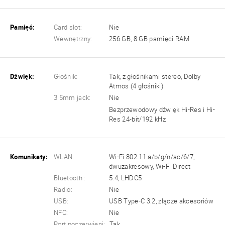
Pamięć:
Card slot:
Nie
Wewnętrzny:
256 GB, 8 GB pamięci RAM
Dźwięk:
Głośnik:
Tak, z głośnikami stereo, Dolby
Atmos (4 głośniki)
3.5mm jack:
Nie
Bezprzewodowy dźwięk Hi-Res i Hi-
Res 24-bit/192 kHz
Komunikaty:
WLAN:
Wi-Fi 802.11 a/b/g/n/ac/6/7,
dwuzakresowy, Wi-Fi Direct
Bluetooth :
5.4, LHDC5
Radio:
Nie
USB:
USB Type-C 3.2, złącze akcesoriów
NFC:
Nie
Port poczerwieni:
Tak