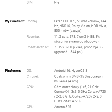
SIM:
Nie
Wyświetlacz:
Rodzaj:
Ekran LCD IPS, 68 mld kolorów, 144
Hz, HDR10, Dolby Vision, HDR Vivid,
800 nitów (szczyt)
Rozmiar:
11, 2 cala, 373, 7 cm2 (~85, 8%
stosunku ekranu do obudowy)
Rozdzielczość:
2136 x 3200 pikseli, proporcje 3:2
(gęstość ~344 ppi)
Platforma:
OS:
Android 16, HyperOS 3
Chipset:
Qualcomm SM8735 Snapdragon
8s Gen 4 (4 nm)
CPU:
Ośmiordzeniowy (1x3, 21 GHz
Cortex-X4 i 3x3, 0 GHz Cortex-A720
i 2x2, 8 GHz Cortex-A720 i 2x2, 0
GHz Cortex-A720)
GPU:
Adreno 825