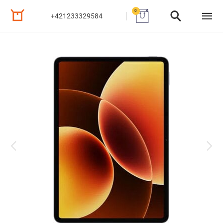
0
+421233329584