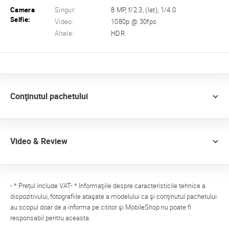
Camera
Singur:
8 MP, f/2.3, (lat), 1/4.0
Selfie:
Video:
1080p @ 30fps
Altele:
HDR
Conţinutul pachetului
Video & Review
- * Prețul include VAT- * Informaţiile despre caracteristicile tehnice a
dispozitivului, fotografiile ataşate a modelului ca şi conţinutul pachetului
au scopul doar de a informa pe cititor şi MobileShop nu poate fi
responsabil pentru aceasta.