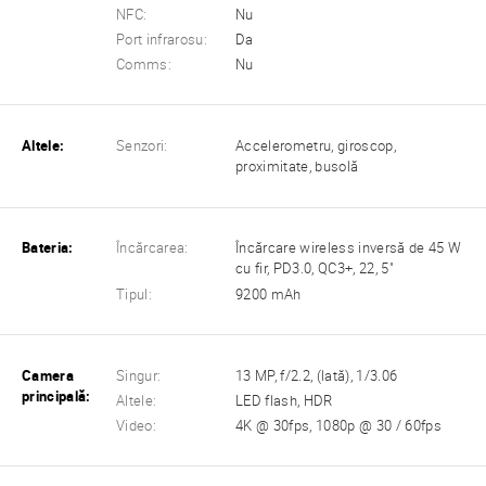
NFC:
Nu
Port infrarosu:
Da
Comms:
Nu
Altele:
Senzori:
Accelerometru, giroscop,
proximitate, busolă
Bateria:
Încărcarea:
Încărcare wireless inversă de 45 W
cu fir, PD3.0, QC3+, 22, 5"
Tipul:
9200 mAh
Camera
Singur:
13 MP, f/2.2, (lată), 1/3.06
principală:
Altele:
LED flash, HDR
Video:
4K @ 30fps, 1080p @ 30 / 60fps