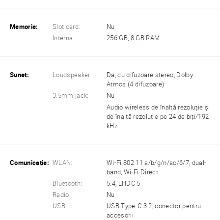
Memorie:
Slot card:
Nu
Interna:
256 GB, 8 GB RAM
Sunet:
Loudspeaker:
Da, cu difuzoare stereo, Dolby
Atmos (4 difuzoare)
3.5mm jack:
Nu
Audio wireless de înaltă rezoluție și
de înaltă rezoluție pe 24 de biți/192
kHz
Comunicație:
WLAN:
Wi-Fi 802.11 a/b/g/n/ac/6/7, dual-
band, Wi-Fi Direct
Bluetooth:
5.4, LHDC 5
Radio:
Nu
USB:
USB Type-C 3.2, conector pentru
accesorii