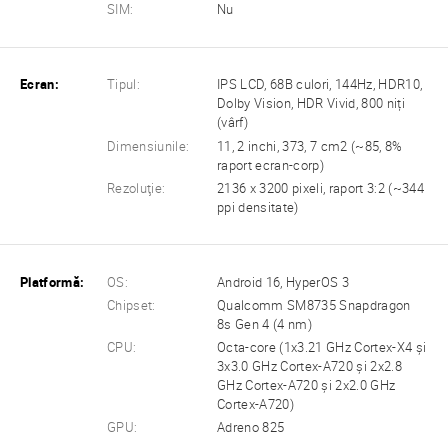
SIM:
Nu
Ecran:
Tipul:
IPS LCD, 68B culori, 144Hz, HDR10,
Dolby Vision, HDR Vivid, 800 niți
(vârf)
Dimensiunile:
11, 2 inchi, 373, 7 cm2 (~85, 8%
raport ecran-corp)
Rezoluţie:
2136 x 3200 pixeli, raport 3:2 (~344
ppi densitate)
Platformă:
OS:
Android 16, HyperOS 3
Chipset:
Qualcomm SM8735 Snapdragon
8s Gen 4 (4 nm)
CPU:
Octa-core (1x3.21 GHz Cortex-X4 și
3x3.0 GHz Cortex-A720 și 2x2.8
GHz Cortex-A720 și 2x2.0 GHz
Cortex-A720)
GPU:
Adreno 825