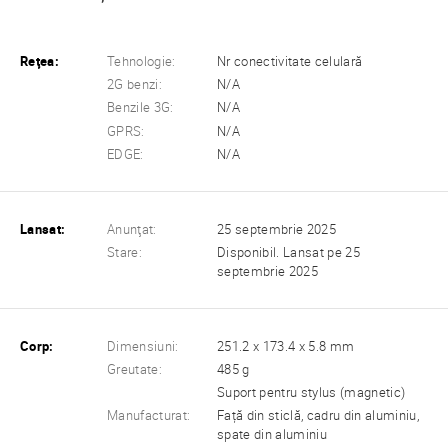
Reţea:
Tehnologie:
Nr conectivitate celulară
2G benzi:
N/A
Benzile 3G:
N/A
GPRS:
N/A
EDGE:
N/A
Lansat:
Anunţat:
25 septembrie 2025
Stare:
Disponibil. Lansat pe 25
septembrie 2025
Corp:
Dimensiuni:
251.2 x 173.4 x 5.8 mm
Greutate:
485 g
Suport pentru stylus (magnetic)
Manufacturat:
Față din sticlă, cadru din aluminiu,
spate din aluminiu