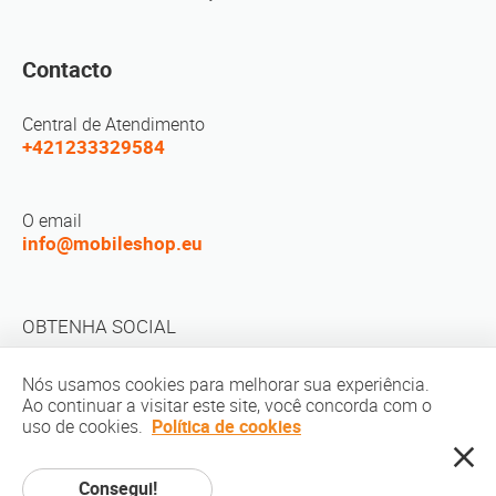
Contacto
Central de Atendimento
+421233329584
O email
info@mobileshop.eu
OBTENHA SOCIAL
Nós usamos cookies para melhorar sua experiência.
Ao continuar a visitar este site, você concorda com o
uso de cookies.
Política de cookies
direito autoral © 2010-2026 MobileShop.eu. Todos os direitos reservados.
Consegui!