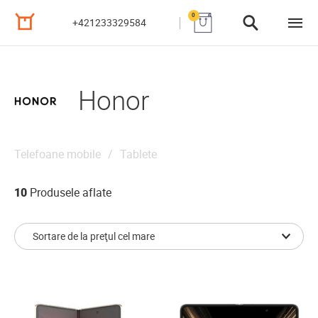
0
+421233329584
Honor
Telefoane mobile
Tablete
10
Produsele aflate