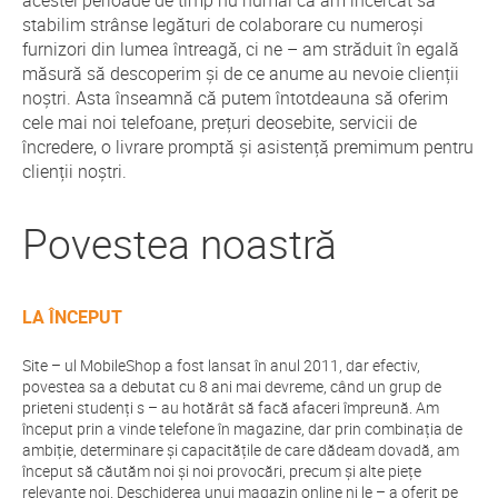
acestei perioade de timp nu numai că am încercat să
stabilim strânse legături de colaborare cu numeroși
furnizori din lumea întreagă, ci ne – am străduit în egală
măsură să descoperim și de ce anume au nevoie clienții
noștri. Asta înseamnă că putem întotdeauna să oferim
cele mai noi telefoane, prețuri deosebite, servicii de
încredere, o livrare promptă și asistență premimum pentru
clienții noștri.
Povestea noastră
LA ÎNCEPUT
Site – ul MobileShop a fost lansat în anul 2011, dar efectiv,
povestea sa a debutat cu 8 ani mai devreme, când un grup de
prieteni studenți s – au hotărât să facă afaceri împreună. Am
început prin a vinde telefone în magazine, dar prin combinația de
ambiție, determinare și capacitățile de care dădeam dovadă, am
început să căutăm noi și noi provocări, precum și alte piețe
relevante noi. Deschiderea unui magazin online ni le – a oferit pe