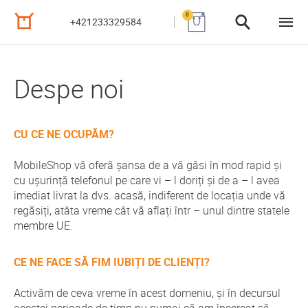
0
+421233329584
Despe noi
CU CE NE OCUPĂM?
MobileShop vă oferă șansa de a vă găsi în mod rapid și
cu ușurință telefonul pe care vi – l doriți și de a – l avea
imediat livrat la dvs. acasă, indiferent de locația unde vă
regăsiți, atâta vreme cât vă aflați într – unul dintre statele
membre UE.
CE NE FACE SĂ FIM IUBIȚI DE CLIENȚI?
Activăm de ceva vreme în acest domeniu, și în decursul