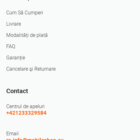
Cum Să Cumperi
Livrare
Modalități de plată
FAQ
Garanție
Cancelare şi Returnare
Contact
Centrul de apeluri
+421233329584
Email
ro.info@mobileshop.eu