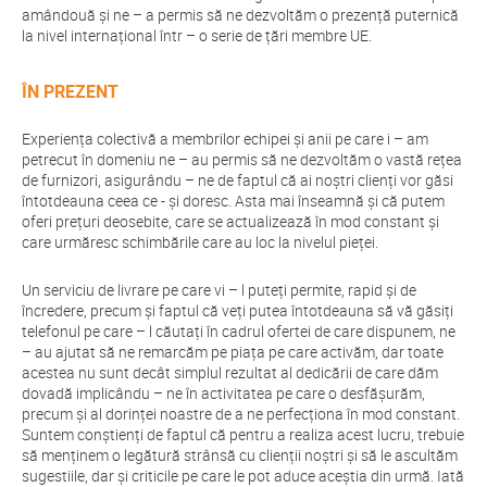
amândouă și ne – a permis să ne dezvoltăm o prezență puternică
la nivel internațional într – o serie de țări membre UE.
ÎN PREZENT
Experiența colectivă a membrilor echipei și anii pe care i – am
petrecut în domeniu ne – au permis să ne dezvoltăm o vastă rețea
de furnizori, asigurându – ne de faptul că ai noștri clienți vor găsi
întotdeauna ceea ce - și doresc. Asta mai înseamnă și că putem
oferi prețuri deosebite, care se actualizează în mod constant și
care urmăresc schimbările care au loc la nivelul pieței.
Un serviciu de livrare pe care vi – l puteți permite, rapid și de
încredere, precum și faptul că veți putea întotdeauna să vă găsiți
telefonul pe care – l căutați în cadrul ofertei de care dispunem, ne
– au ajutat să ne remarcăm pe piața pe care activăm, dar toate
acestea nu sunt decât simplul rezultat al dedicării de care dăm
dovadă implicându – ne în activitatea pe care o desfășurăm,
precum și al dorinței noastre de a ne perfecționa în mod constant.
Suntem conștienți de faptul că pentru a realiza acest lucru, trebuie
să menținem o legătură strânsă cu clienții noștri și să le ascultăm
sugestiile, dar și criticile pe care le pot aduce aceștia din urmă. Iată