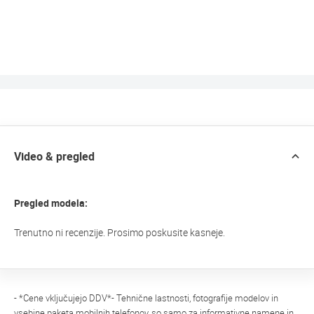
Video & pregled
Pregled modela:
Trenutno ni recenzije. Prosimo poskusite kasneje.
- *Cene vključujejo DDV*- Tehnične lastnosti, fotografije modelov in
vsebine paketa mobilnih telefonov, so samo za informativne namene in