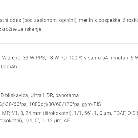
stni odtis (pod zaslonom, optični), merilnik pospeška, žirosk
krožite za iskanje
 W žično, 33 W PPS, 18 W PD, 100 % v samo 54 minutah, 5 W
200mAh
D bliskavica, Ultra HDR, panorama
K@30/60fps, 1080p@30/60/120fps, gyro-EIS
 MP, f/1, 8, 24 mm (širokokotni), 1/1, 56", 1, 0 µm, PDAF, OIS 
rokokotni), 1/4, 0", 1, 12 µm, AF