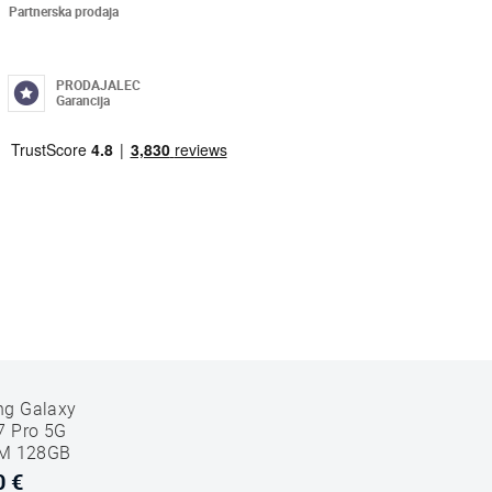
Partnerska prodaja
PRODAJALEC
Garancija
g Galaxy
7 Pro 5G
IM 128GB
AM SM-G766
0 €