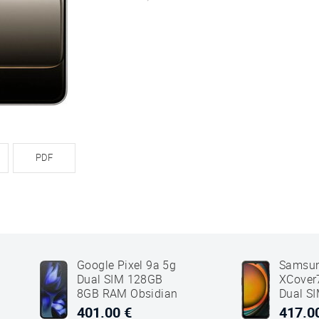
PDF
Google Pixel 9a 5g
Samsun
Dual SIM 128GB
XCover
8GB RAM Obsidian
Dual S
Črna
6GB R
401.00 €
417.0