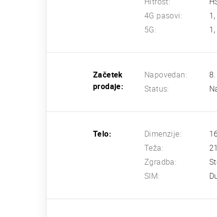
Hitrost:
HS
4G pasovi:
1,
5G:
1,
Začetek
Napovedan:
8.
prodaje:
Status:
Na
Telo:
Dimenzije:
16
Teža:
2
Zgradba:
St
SIM:
D