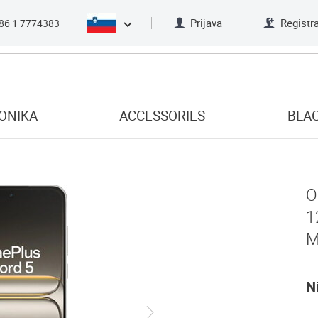
Prijava
Registra
386 1 7774383
ONIKA
ACCESSORIES
BLA
O
1
M
N