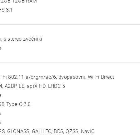
12GB 12GB RAM
FS 3.1
, s stereo zvočniki
e
-Fi 802.11 a/b/g/n/ac/6, dvopasovni, Wi-Fi Direct
4, A2DP, LE, aptX HD, LHDC 5
e
SB Type-C 2.0
a
a
PS, GLONASS, GALILEO, BDS, QZSS, NavIC