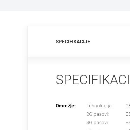
SPECIFIKACIJE
SPECIFIKAC
Omrežje:
Tehnologija:
G
2G pasovi:
G
3G pasovi:
H