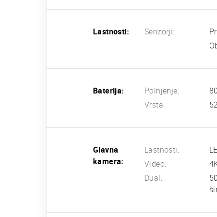
Lastnosti:
Senzorji:
Pr
Ob
Baterija:
Polnjenje:
80
Vrsta:
5
Glavna
Lastnosti:
LE
kamera:
Video:
4
Dual:
50
ši