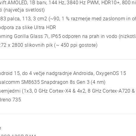
ift AMOLED, 1B barv, 144 Hz, 3840 Hz PWM, HDR10+, 800 niti
ti (največja svetlost)
 83 palca, 113, 3 cm2 (~90, 1 % razmerje med zaslonom in o
dpora za slike Ultra HDR
rning Gorilla Glass 7i, IP65 odporen na prah in vodo (nizkotl
72 x 2800 slikovnih pik (~ 450 ppi gostote)
droid 15, do 4 večje nadgradnje Androida, OxygenOS 15
ualcomm SM8635 Snapdragon 8s Gen 3 (4 nm)
emjedrni (1x3, 0 GHz Cortex-X4 & 4x2, 8 GHz Cortex-A720 &
dreno 735
e