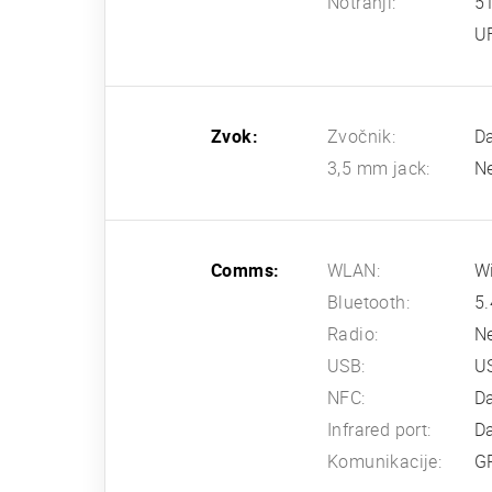
Notranji:
5
U
Zvok:
Zvočnik:
Da
3,5 mm jack:
N
Comms:
WLAN:
Wi
Bluetooth:
5.
Radio:
N
USB:
U
NFC:
D
Infrared port:
D
Komunikacije:
G