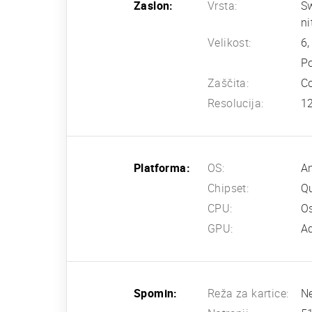
Zaslon:
Vrsta:
Sw
ni
Velikost:
6,
Po
Zaščita:
Co
Resolucija:
12
Platforma:
OS:
An
Chipset:
Q
CPU:
Os
GPU:
A
Spomin:
Reža za kartice:
N