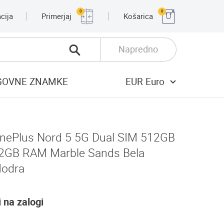
0
0
cija
Primerjaj
Košarica
Napredno
GOVNE ZNAMKE
EUR Euro
nePlus Nord 5 5G Dual SIM 512GB
2GB RAM Marble Sands Bela
odra
i na zalogi