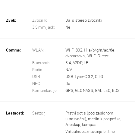
Zvok:
Zvočnik:
Da, s stereo zvočniki
3,5 mm jack:
Ne
Comms:
WLAN:
Wi-Fi 802.11 a/b/g/n/ac/6e,
dvopasovni, Wi-Fi Direct
Bluetooth:
5.4, A2DP, LE
Radio:
N/A
USB:
USB Type-C 3.2, OTG
NFC:
Da
Komunikacije:
GPS, GLONASS, GALILEO, BDS
Lastnosti:
Senzorji:
Prstni odtis (pod zaslonom,
ultrazvočni), merilnik pospeška,
žiroskop, kompas
Virtualno zaznavanje bližine