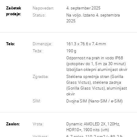
Začetek
Napovedan:
4. september 2025
prodaje:
Status:
Na voljo. Izdano 4. septembra
2025.
Telo:
Dimenzije:
161.3 x 76.6 x 7.4 mm
Teža:
190 g
Odpornost na prah in vodo IP68
(potopitev do 1, 5 m za 30 minut)
Izboljšan oklepni aluminijast okvir
Zgradba:
Steklena sprednja stran (Gorilla
Glass Victus), steklena zadnja
(Gorilla Glass Victus), aluminijast
okvir
SIM:
Dvojna SIM (Nano-SIM / e-SIM)
Zaslon:
Vrsta:
Dynamic AMOLED 2X, 120Hz,
HDR10+, 1900 nits (vrh)
Velikost:
6, 7 palca, 110, 2 cm2 (~89, 2 %