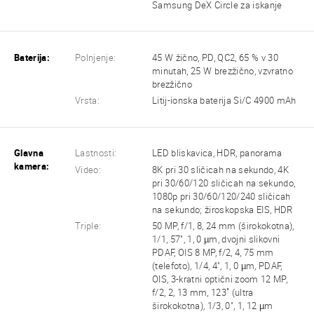
Samsung DeX Circle za iskanje
Baterija:
Polnjenje:
45 W žično, PD, QC2, 65 % v 30
minutah, 25 W brezžično, vzvratno
brezžično
Vrsta:
Litij-ionska baterija Si/C 4900 mAh
Glavna
Lastnosti:
LED bliskavica, HDR, panorama
kamera:
Video:
8K pri 30 sličicah na sekundo, 4K
pri 30/60/120 sličicah na sekundo,
1080p pri 30/60/120/240 sličicah
na sekundo; žiroskopska EIS, HDR
Triple:
50 MP, f/1, 8, 24 mm (širokokotna),
1/1, 57", 1, 0 µm, dvojni slikovni
PDAF, OIS 8 MP, f/2, 4, 75 mm
(telefoto), 1/4, 4", 1, 0 µm, PDAF,
OIS, 3-kratni optični zoom 12 MP,
f/2, 2, 13 mm, 123˚ (ultra
širokokotna), 1/3, 0", 1, 12 µm