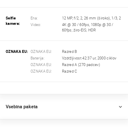
Selfie
Ena:
12 MP, f/2, 2, 26 mm (široko), 1/3, 2
kamera:
Video:
4K @ 30 / 60fps, 1080p @ 30 /
60fps; žiro-EIS; HDR
OZNAKA EU:
OZNAKA EU:
Razred B
Baterija:
Vzdržljivost 42:37 ur, 2000 ciklov
OZNAKA EU:
Razred A (270 padcev)
OZNAKA EU:
Razred C
Vsebina paketa