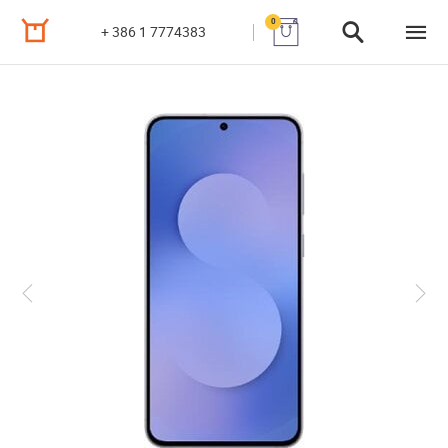
0
+ 386 1 7774383