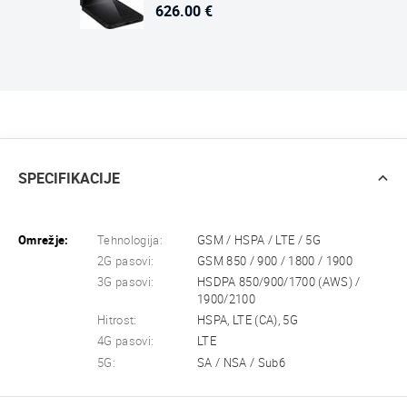
626.00 €
SPECIFIKACIJE
Omrežje:
Tehnologija:
GSM / HSPA / LTE / 5G
2G pasovi:
GSM 850 / 900 / 1800 / 1900
3G pasovi:
HSDPA 850/900/1700 (AWS) /
1900/2100
Hitrost:
HSPA, LTE (CA), 5G
4G pasovi:
LTE
5G:
SA / NSA / Sub6