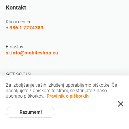
Kontakt
Klicni center
+ 386 1 7774383
E-naslov
si.info@mobileshop.eu
GET SOCIAL
Za izboljšanje vaših izkušenj uporabljamo piškotke. Če
nadaljujete z obiskom te strani, se strinjate z našo
uporabo piškotkov.
Pravilnik o piškotkih
Razumem!
Avtorske pravice © 2010-2026 MobileShop.eu. Vse pravice pridržane. Vse
fotografije izdelkov na spletni strani so last podjetja Mobileshop.eu | Izdelava
spletnih strani: Art & Code / Creative Studio. |
Politika zasebnosti
|
Pogoji