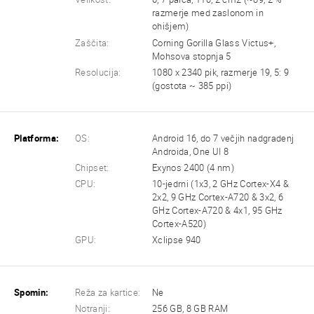
razmerje med zaslonom in
ohišjem)
Zaščita:
Corning Gorilla Glass Victus+,
Mohsova stopnja 5
Resolucija:
1080 x 2340 pik, razmerje 19, 5: 9
(gostota ~ 385 ppi)
Platforma:
OS:
Android 16, do 7 večjih nadgradenj
Androida, One UI 8
Chipset:
Exynos 2400 (4 nm)
CPU:
10-jedrni (1x3, 2 GHz Cortex-X4 &
2x2, 9 GHz Cortex-A720 & 3x2, 6
GHz Cortex-A720 & 4x1, 95 GHz
Cortex-A520)
GPU:
Xclipse 940
Spomin:
Reža za kartice:
Ne
Notranji:
256 GB, 8 GB RAM