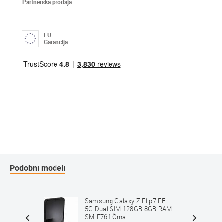
Partnerska prodaja
EU
Garancija
Podobni modeli
FE 5G
Samsung Galaxy Z Flip7 FE
 RAM
5G Dual SIM 128GB 8GB RAM
SM-F761 Črna