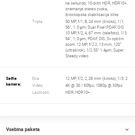
na sekundo, 10-bitni HDR, HDR10+,
snemanje stereo zvoka,
žiroskopska stabilizacija slike
Triple:
50 MP, f/1, 8, 24 mm (široko), 1/1,
56", 1, 0 µm, Dual Pixel PDAF, OIS
10 MP, f/2, 4, 67 mm (telefoto), 1/3,
94", 1, 0 µm, PDAF, OIS, 3x optični
zoom 12 MP, f/2.2, 13 mm, 120˚
(ultraširok), 1/2.55" 1.4µm, Super
Steady video
Selfie
Ena:
12 MP, f/2, 2, 26 mm (široko), 1/3, 2
kamera:
Video:
4K @ 30 / 60fps, 1080p @ 30fps
Lastnosti:
HDR, HDR10+
Vsebina paketa