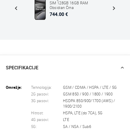
 SM-
SIM 128GB 16GB RAM
Obsidian Črna
744.00 €
SPECIFIKACIJE
Omrežje:
Tehnologija:
GSM / CDMA / HSPA / LTE / 5G
2G pasovi:
GSM 850 / 900 / 1800 / 1900
3G pasovi:
HSDPA 850/900/1700 (AWS) /
1900/2100
Hitrost:
HSPA, LTE (do 7CA), 5G
4G pasovi:
LTE
5G:
SA / NSA / Sub6