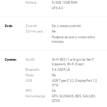
Notranji:
512GB 12GB RAM
UFS 4.X
Zvok:
Zvočnik:
Da, s stereo zvočniki
3,5 mm jack:
Ne
Podpora za zvok z visoko bitno
hitrostjo
Comms:
WLAN:
Wi-Fi 802.11 a/b/g/n/ac/6e/7,
tripasovni, Wi-Fi Direct
Bluetooth:
5.4, A2DP, LE
Radio:
Ne
USB:
USB Type-C 3.2, DisplayPort 1.2,
OTG
NFC:
Da
Komunikacije:
GPS, GLONASS, BDS, GALILEO,
QZSS