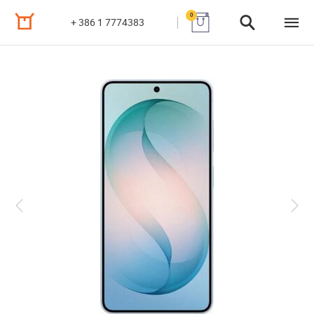
0
+ 386 1 7774383