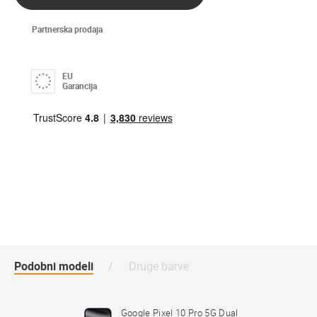
Partnerska prodaja
EU
Garancija
Podobni modeli
Druge barve
5G Dual
Google Pixel 10 Pro 5G Dual