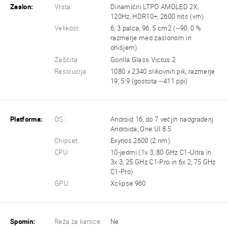
Zaslon:
Vrsta:
Dinamični LTPO AMOLED 2X,
120Hz, HDR10+, 2600 nits (vrh)
Velikost:
6, 3 palca, 96, 5 cm2 (~90, 0 %
razmerje med zaslonom in
ohišjem)
Zaščita:
Gorilla Glass Victus 2
Resolucija:
1080 x 2340 slikovnih pik, razmerje
19, 5:9 (gostota ~411 ppi)
Platforma:
OS:
Android 16, do 7 večjih nadgradenj
Androida, One UI 8.5
Chipset:
Exynos 2600 (2 nm)
CPU:
10-jedrni (1x 3, 80 GHz C1-Ultra in
3x 3, 25 GHz C1-Pro in 6x 2, 75 GHz
C1-Pro)
GPU:
Xclipse 960
Spomin:
Reža za kartice:
Ne