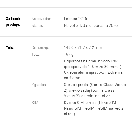
Začetek
Napovedan:
Februar 2026
prodaje:
Status:
Na voljo. Izdano februarja 2026.
Telo:
Dimenzije:
149.6 x 71.7 x 7.2 mm
Teža:
167 g
Odpornost na prah in vodo IP68
(potopitev do 1, 5 m za 30 minut)
Oklepni aluminijast okvir z dvema
ohišjema
Zgradba:
Steklo spredaj (Gorilla Glass Victus
2), steklo zadaj (Gorilla Glass
Victus 2), aluminijast okvir
SIM:
Dvojna SIM kartica (Nano-SIM +
Nano-SIM + eSIM + eSIM, največ 2
hkrati)