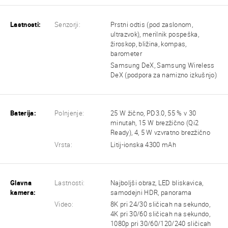
Lastnosti:
Senzorji:
Prstni odtis (pod zaslonom,
ultrazvok), merilnik pospeška,
žiroskop, bližina, kompas,
barometer
Samsung DeX, Samsung Wireless
DeX (podpora za namizno izkušnjo)
Baterija:
Polnjenje:
25 W žično, PD3.0, 55 % v 30
minutah, 15 W brezžično (Qi2
Ready), 4, 5 W vzvratno brezžično
Vrsta:
Litij-ionska 4300 mAh
Glavna
Lastnosti:
Najboljši obraz, LED bliskavica,
kamera:
samodejni HDR, panorama
Video:
8K pri 24/30 sličicah na sekundo,
4K pri 30/60 sličicah na sekundo,
1080p pri 30/60/120/240 sličicah