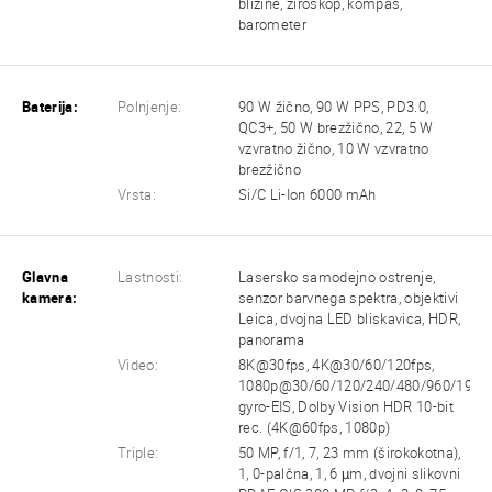
bližine, žiroskop, kompas,
barometer
Baterija:
Polnjenje:
90 W žično, 90 W PPS, PD3.0,
QC3+, 50 W brezžično, 22, 5 W
vzvratno žično, 10 W vzvratno
brezžično
Vrsta:
Si/C Li-Ion 6000 mAh
Glavna
Lastnosti:
Lasersko samodejno ostrenje,
kamera:
senzor barvnega spektra, objektivi
Leica, dvojna LED bliskavica, HDR,
panorama
Video:
8K@30fps, 4K@30/60/120fps,
1080p@30/60/120/240/480/960/1920f
gyro-EIS, Dolby Vision HDR 10-bit
rec. (4K@60fps, 1080p)
Triple:
50 MP, f/1, 7, 23 mm (širokokotna),
1, 0-palčna, 1, 6 µm, dvojni slikovni