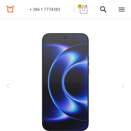
0
+ 386 1 7774383