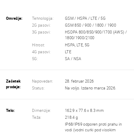
Omrežje:
Tehnologija:
GSM / HSPA / LTE / 5G
2G pasovi:
GSM 850 / 900 / 1800 / 1900
3G pasovi:
HSDPA 800/850/900/1700 (AWS) /
1800/1900/2100
Hitrost:
HSPA, LTE, 5G
4G pasovi:
LTE
5G:
SA / NSA
Začetek
Napovedan:
28. februar 2026
prodaje:
Status:
Na voljo. Izdano marca 2026.
Telo:
Dimenzije:
162.9 x 77.6 x 8.3 mm
Teža:
218.4 g
IP68/IP69 odporen proti prahu in
vodi (vodni curki pod visokim