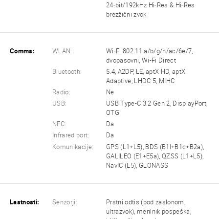
24-bit/192kHz Hi-Res & Hi-Res
brezžični zvok
Comms:
WLAN:
Wi-Fi 802.11 a/b/g/n/ac/6e/7,
dvopasovni, Wi-Fi Direct
Bluetooth:
5.4, A2DP, LE, aptX HD, aptX
Adaptive, LHDC 5, MIHC
Radio:
Ne
USB:
USB Type-C 3.2 Gen 2, DisplayPort,
OTG
NFC:
Da
Infrared port:
Da
Komunikacije:
GPS (L1+L5), BDS (B1I+B1c+B2a),
GALILEO (E1+E5a), QZSS (L1+L5),
NavIC (L5), GLONASS
Lastnosti:
Senzorji:
Prstni odtis (pod zaslonom,
ultrazvok), merilnik pospeška,