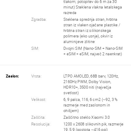
tlakom; potopitev do 6 m za 30
minut) Steklena vlakna letalskega
razreda
Zgradba:
Steklena sprednja stran, hrbtna
stran iz vlaken ojačane plastike /
hrbtna stran iz silikonskega
polimera (eko usnje), okvir iz
aluminijeve zlitine
SIM:
Dvojni SIM (Nano-SIM + Nano-SIM
+ eSIM + eSIM, največ 2 naenkrat)
Zaslon:
Vrsta:
LTPO AMOLED, 68B barv, 120Hz,
2160Hz PWM, Dolby Vision,
HDR10+, 3500 niti (največja
svetlost)
Velikost:
6, 9 palca, 116, 6 cm2 (~92, 3 %
razmerje med zaslonom in
ohišjem)
Zaščita:
Zaščitno steklo Xiaomi 3.0
Resolucija:
1200 x 2608 slikovnih pik, razmerje
19, 5:9 (gostota ~416 ppi)