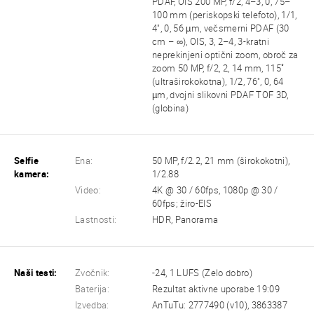
PDAF, OIS 200 MP, f/2, 4–3, 0, 75–
100 mm (periskopski telefoto), 1/1,
4", 0, 56 µm, večsmerni PDAF (30
cm – ∞), OIS, 3, 2–4, 3-kratni
neprekinjeni optični zoom, obroč za
zoom 50 MP, f/2, 2, 14 mm, 115˚
(ultraširokokotna), 1/2, 76", 0, 64
µm, dvojni slikovni PDAF TOF 3D,
(globina)
Selfie
Ena:
50 MP, f/2.2, 21 mm (širokokotni),
kamera:
1/2.88
Video:
4K @ 30 / 60fps, 1080p @ 30 /
60fps; žiro-EIS
Lastnosti:
HDR, Panorama
Naši testi:
Zvočnik:
-24, 1 LUFS (Zelo dobro)
Baterija:
Rezultat aktivne uporabe 19:09
Izvedba:
AnTuTu: 2777490 (v10), 3863387