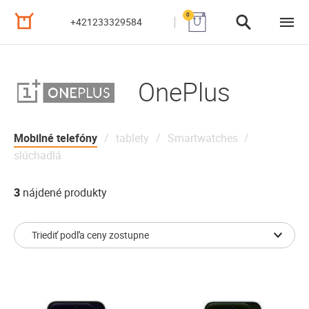
0
+421233329584
OnePlus
Mobilné telefóny
tablety
Smartwatches
slúchadlá
3
nájdené produkty