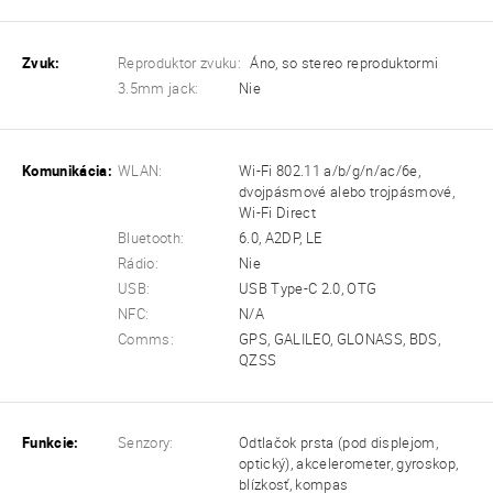
Zvuk:
Reproduktor zvuku:
Áno, so stereo reproduktormi
3.5mm jack:
Nie
Komunikácia:
WLAN:
Wi-Fi 802.11 a/b/g/n/ac/6e,
dvojpásmové alebo trojpásmové,
Wi-Fi Direct
Bluetooth:
6.0, A2DP, LE
Rádio:
Nie
USB:
USB Type-C 2.0, OTG
NFC:
N/A
Comms:
GPS, GALILEO, GLONASS, BDS,
QZSS
Funkcie:
Senzory:
Odtlačok prsta (pod displejom,
optický), akcelerometer, gyroskop,
blízkosť, kompas