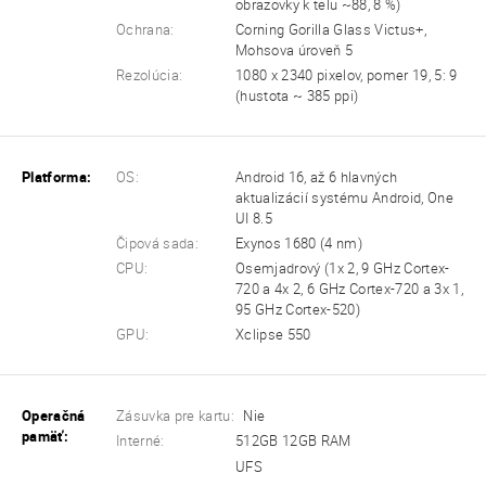
obrazovky k telu ~88, 8 %)
Ochrana:
Corning Gorilla Glass Victus+,
Mohsova úroveň 5
Rezolúcia:
1080 x 2340 pixelov, pomer 19, 5: 9
(hustota ~ 385 ppi)
Platforma:
OS:
Android 16, až 6 hlavných
aktualizácií systému Android, One
UI 8.5
Čipová sada:
Exynos 1680 (4 nm)
CPU:
Osemjadrový (1x 2, 9 GHz Cortex-
720 a 4x 2, 6 GHz Cortex-720 a 3x 1,
95 GHz Cortex-520)
GPU:
Xclipse 550
Operačná
Zásuvka pre kartu:
Nie
pamäť:
Interné:
512GB 12GB RAM
UFS