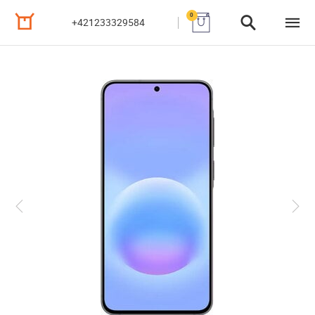
0
+421233329584