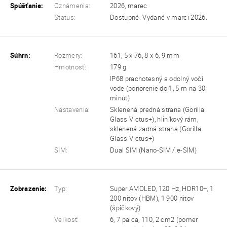
Spúšťanie:
Oznámenia:
2026, marec
Status:
Dostupné. Vydané v marci 2026.
Súhrn:
Rozmery:
161, 5 x 76, 8 x 6, 9 mm
Hmotnosť:
179 g
IP68 prachotesný a odolný voči
vode (ponorenie do 1, 5 m na 30
minút)
Nastavenia:
Sklenená predná strana (Gorilla
Glass Victus+), hliníkový rám,
sklenená zadná strana (Gorilla
Glass Victus+)
SIM:
Dual SIM (Nano-SIM / e-SIM)
Zobrazenie:
Typ:
Super AMOLED, 120 Hz, HDR10+, 1
200 nitov (HBM), 1 900 nitov
(špičkový)
Veľkosť:
6, 7 palca, 110, 2 cm2 (pomer