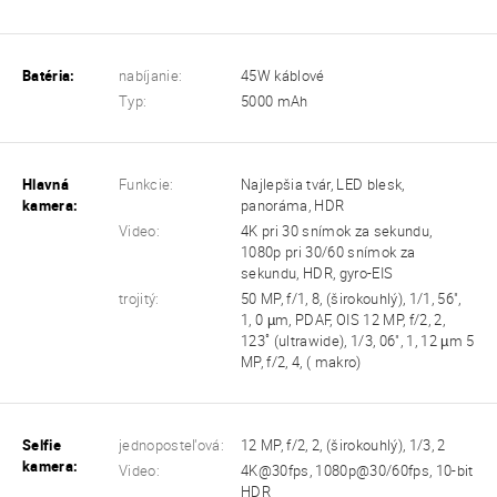
Batéria:
nabíjanie:
45W káblové
Typ:
5000 mAh
Hlavná
Funkcie:
Najlepšia tvár, LED blesk,
kamera:
panoráma, HDR
Video:
4K pri 30 snímok za sekundu,
1080p pri 30/60 snímok za
sekundu, HDR, gyro-EIS
trojitý:
50 MP, f/1, 8, (širokouhlý), 1/1, 56",
1, 0 µm, PDAF, OIS 12 MP, f/2, 2,
123˚ (ultrawide), 1/3, 06", 1, 12 µm 5
MP, f/2, 4, ( makro)
Selfie
jednoposteľová:
12 MP, f/2, 2, (širokouhlý), 1/3, 2
kamera:
Video:
4K@30fps, 1080p@30/60fps, 10-bit
HDR