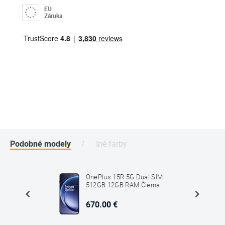
EU
Záruka
Podobné modely
Iné farby
IM
OnePlus 15R 5G Dual SIM
rna
512GB 12GB RAM Čierna
670.00 €