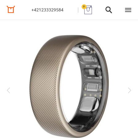
0
+421233329584