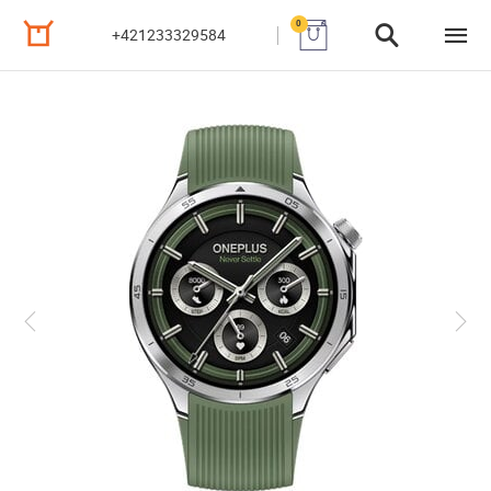
0
+421233329584