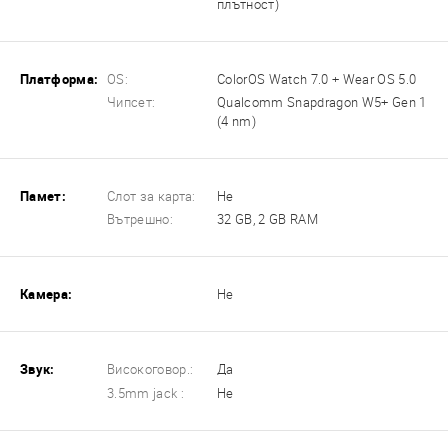
плътност)
Платформа:
OS:
ColorOS Watch 7.0 + Wear OS 5.0
Чипсет:
Qualcomm Snapdragon W5+ Gen 1
(4 nm)
Памет:
Слот за карта:
Не
Вътрешно:
32 GB, 2 GB RAM
Камера:
Не
Звук:
Високоговор.:
Да
3.5mm jack :
Не