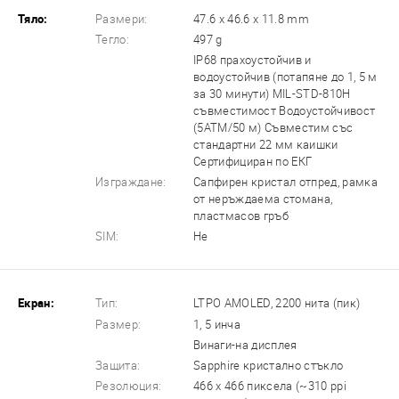
Тяло:
Размери:
47.6 x 46.6 x 11.8 mm
Тегло:
497 g
IP68 прахоустойчив и
водоустойчив (потапяне до 1, 5 м
за 30 минути) MIL-STD-810H
съвместимост Водоустойчивост
(5ATM/50 м) Съвместим със
стандартни 22 мм каишки
Сертифициран по ЕКГ
Изграждане:
Сапфирен кристал отпред, рамка
от неръждаема стомана,
пластмасов гръб
SIM:
Не
Екран:
Тип:
LTPO AMOLED, 2200 нита (пик)
Размер:
1, 5 инча
Винаги-на дисплея
Защита:
Sapphire кристално стъкло
Резолюция:
466 x 466 пиксела (~310 ppi