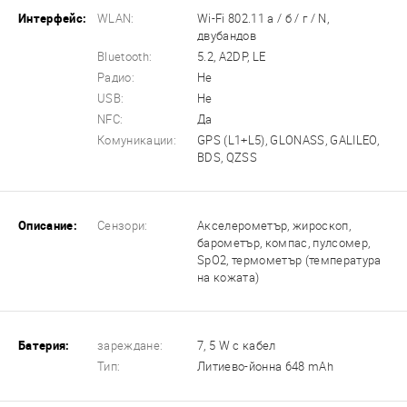
Интерфейс:
WLAN:
Wi-Fi 802.11 а / б / г / N,
двубандов
Bluetooth:
5.2, A2DP, LE
Радио:
Не
USB:
Не
NFC:
Да
Комуникации:
GPS (L1+L5), GLONASS, GALILEO,
BDS, QZSS
Описание:
Сензори:
Акселерометър, жироскоп,
барометър, компас, пулсомер,
SpO2, термометър (температура
на кожата)
Батерия:
зареждане:
7, 5 W с кабел
Тип:
Литиево-йонна 648 mAh