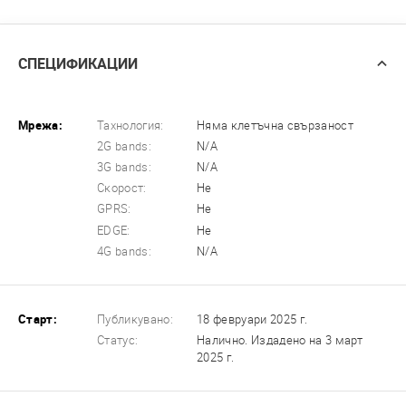
СПЕЦИФИКАЦИИ
Мрежа:
Тахнология:
Няма клетъчна свързаност
2G bands:
N/A
3G bands:
N/A
Скорост:
Не
GPRS:
Не
EDGE:
Не
4G bands:
N/A
Старт:
Публикувано:
18 февруари 2025 г.
Статус:
Налично. Издадено на 3 март
2025 г.