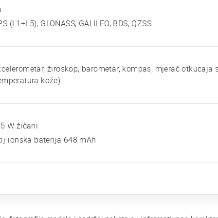
a
PS (L1+L5), GLONASS, GALILEO, BDS, QZSS
celerometar, žiroskop, barometar, kompas, mjerač otkucaja 
emperatura kože)
 5 W žičani
tij-ionska baterija 648 mAh