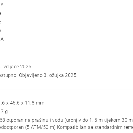
/A
e
e
e
/A
. veljače 2025.
stupno. Objavljeno 3. ožujka 2025.
.6 x 46.6 x 11.8 mm
97 g
68 otporan na prašinu i vodu (uronjiv do 1, 5 m tijekom 30
odootporan (5 ATM/50 m) Kompatibilan sa standardnim reme