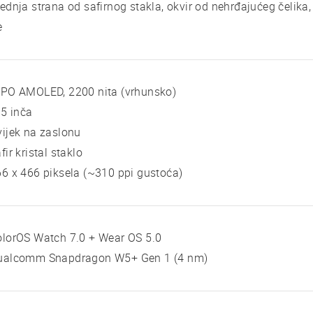
ednja strana od safirnog stakla, okvir od nehrđajućeg čelika,
e
TPO AMOLED, 2200 nita (vrhunsko)
 5 inča
ijek na zaslonu
fir kristal staklo
6 x 466 piksela (~310 ppi gustoća)
lorOS Watch 7.0 + Wear OS 5.0
ualcomm Snapdragon W5+ Gen 1 (4 nm)