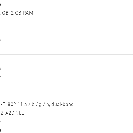
e
2 GB, 2 GB RAM
e
a
e
-Fi 802.11 a / b / g / n, dual-band
 2, A2DP, LE
e
e