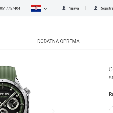
Prijava
Registra
8517757404
A
DODATNA OPREMA
O
s
R