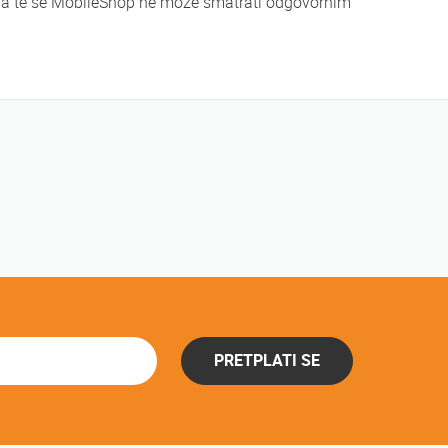
tera te se MobileShop ne može smatrati odgovornim
PRETPLATI SE