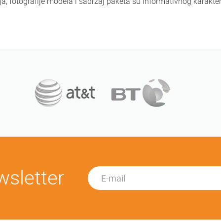
ja, fotografije modela i sadržaj paketa su informativnog karak
wsletter