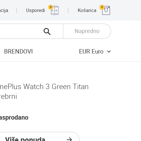
0
0
cija
Usporedi
Košarica
Napredno
BRENDOVI
EUR Euro
nePlus Watch 3 Green Titan
rebrni
asprodano
Više ponuda