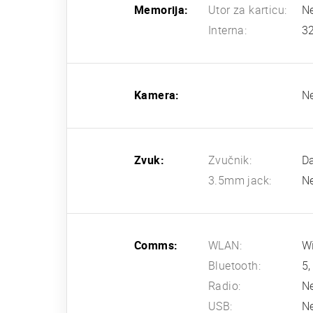
Memorija:
Utor za karticu:
N
Interna:
3
Kamera:
N
Zvuk:
Zvučnik:
D
3.5mm jack:
N
Comms:
WLAN:
Wi
Bluetooth:
5,
Radio:
N
USB:
N