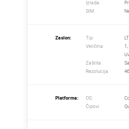
Izrada:
Pr
SIM:
N
Zaslon:
Tip:
L
Veličina:
1,
Uv
Zaštita:
Sa
Rezolucija:
46
Platforma:
OS:
Co
Čipovi:
Q