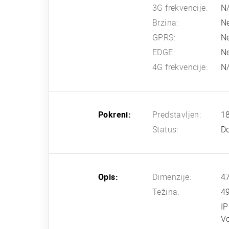
3G frekvencije:
N
Brzina:
N
GPRS:
N
EDGE:
N
4G frekvencije:
N
Pokreni:
Predstavljen:
18
Status:
Do
Opis:
Dimenzije:
47
Težina:
4
IP
V