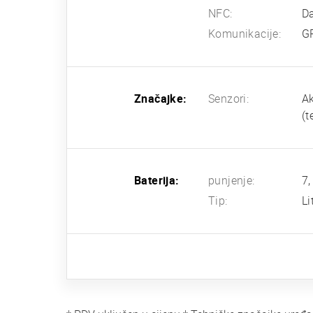
NFC:
D
Komunikacije:
G
Značajke:
Senzori:
Ak
(t
Baterija:
punjenje:
7,
Tip:
Li