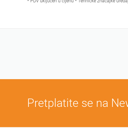
* PDV uključen u cijenu * Tehničke značajke uređa
Pretplatite se na Ne