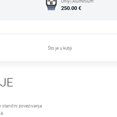
Only) Aluminium
Case Silver Sport
250.00 €
Loop Winter Plavi
Što je u kutiji
IJE
 stanični povezivanja
/A