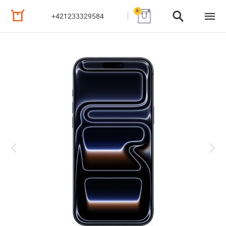
0
+421233329584