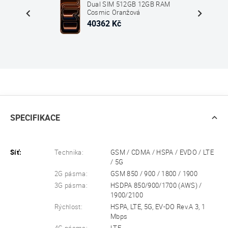
B RAM
Dual SIM 512GB 12GB RAM
Cosmic Oranžová
40362 Kč
SPECIFIKACE
Síť:
Technika:
GSM / CDMA / HSPA / EVDO / LTE
/ 5G
2G pásma:
GSM 850 / 900 / 1800 / 1900
3G pásma:
HSDPA 850/900/1700 (AWS) /
1900/2100
Rýchlost:
HSPA, LTE, 5G, EV-DO Rev.A 3, 1
Mbps