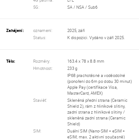
4G pásma:
LTE
5G:
SA / NSA / Sub6
Zahájení:
oznamení:
2025, září
Status:
K dispozici. Vydáno v září 2025.
Tělo:
Rozměry:
163.4 x 78 x 8.8 mm
Hmotnost:
233 g
IP68 prachotěsné a voděodolné
(ponoření do 6m po dobu 30 minut)
Apple Pay (certifikace Visa,
MasterCard, AMEX)
Staviěť:
Skleněná přední strana (Ceramic
Shield 2), rám z hliníkové slitiny,
zadní strana z hliníkové slitiny /
skleněná zadní strana (Ceramic
Shield)
SIM:
Duální SIM (Nano-SIM + eSIM +
eSIM; max. 2 aktivní současně)