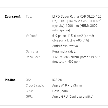
Zobrazení:
Typ:
LTPO Super Retina XDR OLED, 120
Hz, HDR10, Dolby Vision, 1000 nitů
(typicky), 1600 nitů (HBM), 3000
nitů (špička)
Veľkosť:
6, 9 palce, 115, 6 cm2 (poměr
obrazovky k tělu ~90, 7 %)
Antireflexní vrstva
Ochrana:
Keramický štít 2
Rezoluce:
1320 x 2868 pixelů, poměr 19, 5:9
(hustota ~ 460 ppi)
Plošina:
OS:
iOS 26
Čipové sady:
Apple A19 Pro (3nm)
CPU:
Hexa-jádro
GPU:
Apple GPU (6jádrová grafika)