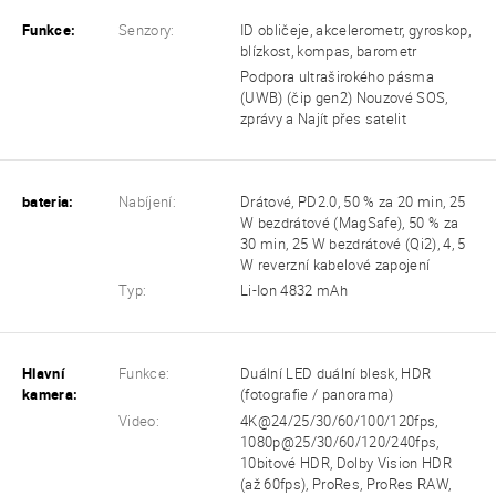
Funkce:
Senzory:
ID obličeje, akcelerometr, gyroskop,
blízkost, kompas, barometr
Podpora ultraširokého pásma
(UWB) (čip gen2) Nouzové SOS,
zprávy a Najít přes satelit
bateria:
Nabíjení:
Drátové, PD2.0, 50 % za 20 min, 25
W bezdrátové (MagSafe), 50 % za
30 min, 25 W bezdrátové (Qi2), 4, 5
W reverzní kabelové zapojení
Typ:
Li-Ion 4832 mAh
Hlavní
Funkce:
Duální LED duální blesk, HDR
kamera:
(fotografie / panorama)
Video:
4K@24/25/30/60/100/120fps,
1080p@25/30/60/120/240fps,
10bitové HDR, Dolby Vision HDR
(až 60fps), ProRes, ProRes RAW,