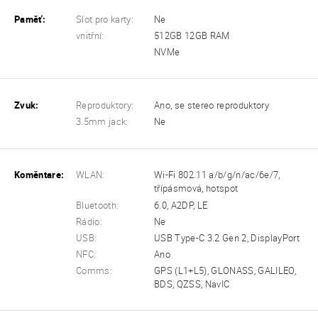
Paměť:
Slot pro karty:
Ne
vnitřní:
512GB 12GB RAM
NVMe
Zvuk:
Reproduktory:
Ano, se stereo reproduktory
3.5mm jack:
Ne
Koměntare:
WLAN:
Wi-Fi 802.11 a/b/g/n/ac/6e/7,
třípásmová, hotspot
Bluetooth:
6.0, A2DP, LE
Rádio:
Ne
USB:
USB Type-C 3.2 Gen 2, DisplayPort
NFC:
Ano
Comms:
GPS (L1+L5), GLONASS, GALILEO,
BDS, QZSS, NavIC