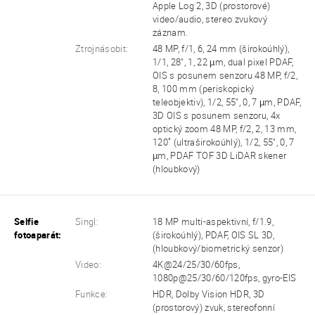
Apple Log 2, 3D (prostorové)
video/audio, stereo zvukový
záznam.
Ztrojnásobit:
48 MP, f/1, 6, 24 mm (širokoúhlý),
1/1, 28", 1, 22 µm, dual pixel PDAF,
OIS s posunem senzoru 48 MP, f/2,
8, 100 mm (periskopický
teleobjektiv), 1/2, 55", 0, 7 µm, PDAF,
3D OIS s posunem senzoru, 4x
optický zoom 48 MP, f/2, 2, 13 mm,
120˚ (ultraširokoúhlý), 1/2, 55", 0, 7
µm, PDAF TOF 3D LiDAR skener
(hloubkový)
Selfie
Singl:
18 MP multi-aspektivní, f/1.9,
fotoaparát:
(širokoúhlý), PDAF, OIS SL 3D,
(hloubkový/biometrický senzor)
Video:
4K@24/25/30/60fps,
1080p@25/30/60/120fps, gyro-EIS
Funkce:
HDR, Dolby Vision HDR, 3D
(prostorový) zvuk, stereofonní