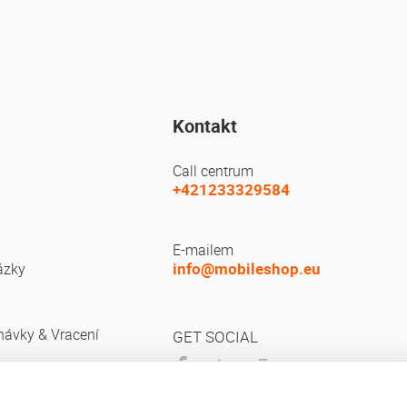
Kontakt
Call centrum
+421233329584
E-mailem
info@mobileshop.eu
ázky
návky & Vracení
GET SOCIAL