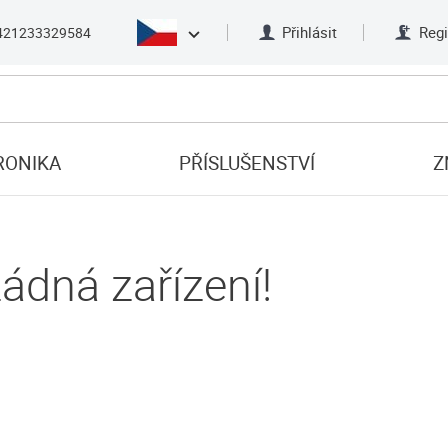
Přihlásit
Regi
421233329584
RONIKA
PŘÍSLUŠENSTVÍ
Z
ádná zařízení!