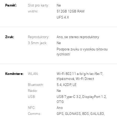
Paměť:
Slot pro karty:
Ne
vnitřní:
512GB 12GB RAM
UFS 4.X
Zvuk:
Reproduktory:
Ano, se stereo reproduktory
3.5mm jack:
Ne
Podpora zvuku s vysokou bitovou
rychlostí
Koměntare:
WLAN:
Wi-Fi 802.11 a/b/g/n/ac/6e/7,
třípásmová, Wi-Fi Direct
Bluetooth:
5.4, A2DP, LE
Rádio:
Ne
USB:
USB Type-C 3.2, DisplayPort 1.2,
OTG
NFC:
Ano
Comms:
GPS, GLONASS, BDS, GALILEO,