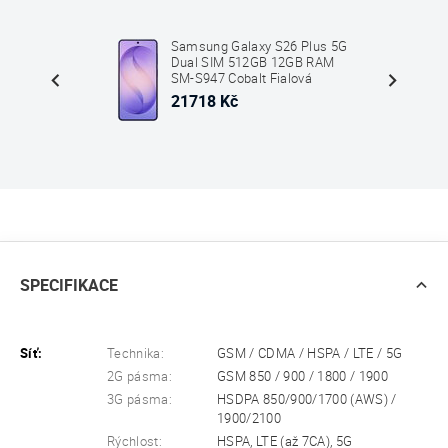
Plus 5G
Samsung Galaxy S26 Plus 5G
B RAM
Dual SIM 512GB 12GB RAM
vá
SM-S947 Cobalt Fialová
21718 Kč
SPECIFIKACE
Síť:
Technika:
GSM / CDMA / HSPA / LTE / 5G
2G pásma:
GSM 850 / 900 / 1800 / 1900
3G pásma:
HSDPA 850/900/1700 (AWS) /
1900/2100
Rýchlost:
HSPA, LTE (až 7CA), 5G