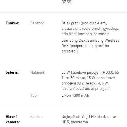
QZSS
Funkce:
Senzory:
Otisk prstu (pod displejem,
ultrazvuk), akcelerometr, gyroskop,
přiblížení, kompas, barometr
Samsung DeX, Samsung Wireless
DeX (podpora desktopového
prostředí)
bateria:
Nabíjení:
25 W kabelové připojení, PD3.0, 55
% za 30 minut, 15 W bezdrátové
připojení (Qi2 Ready), 4, 5 W
reverzní bezdrátové připojení
Typ:
Li-Ion 4300 mAh
Hlavní
Funkce:
Nejlepší obličej, LED blesk, auto-
kamera:
HDR, panorama