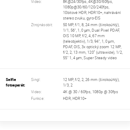
Video:
8K@24/30fps, 4K@30/60fps,
1080p@30/60/120/240fps,
10bitové HDR, HDR10+, nahrávání
stereo zvuku, gyro-EIS
Ztrojnásobit:
50 MP, f/1, 8, 24 mm (širokoúhlý),
1/1, 56", 1, 0 µm, Dual Pixel PDAF,
OIS 10 MP, f/2, 4, 67 mm
(teleobjektiv), 1/3, 94", 1, 0 µm,
PDAF, OIS, 3x optický zoom 12 MP,
f/2, 2, 13 mm, 120˚ (ultrawide), 1/2,
55" 1, 4 µm, Super Steady video
Selfie
Singl:
12 MP, f/2, 2, 26 mm (širokoúhlý),
fotoaparát:
1/3, 2
Video:
4K @ 30 / 60fps, 1080p @ 30fps
Funkce:
HDR, HDR10+