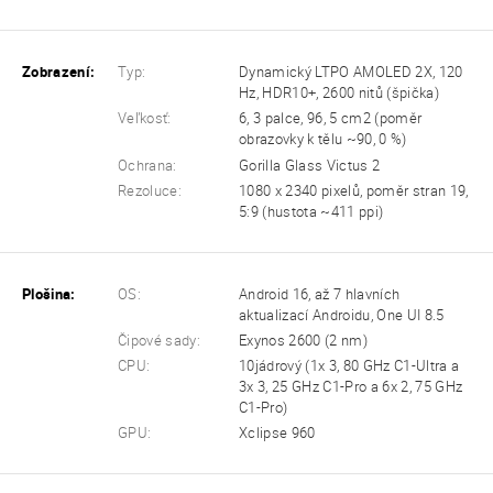
Zobrazení:
Typ:
Dynamický LTPO AMOLED 2X, 120
Hz, HDR10+, 2600 nitů (špička)
Veľkosť:
6, 3 palce, 96, 5 cm2 (poměr
obrazovky k tělu ~90, 0 %)
Ochrana:
Gorilla Glass Victus 2
Rezoluce:
1080 x 2340 pixelů, poměr stran 19,
5:9 (hustota ~411 ppi)
Plošina:
OS:
Android 16, až 7 hlavních
aktualizací Androidu, One UI 8.5
Čipové sady:
Exynos 2600 (2 nm)
CPU:
10jádrový (1x 3, 80 GHz C1-Ultra a
3x 3, 25 GHz C1-Pro a 6x 2, 75 GHz
C1-Pro)
GPU:
Xclipse 960