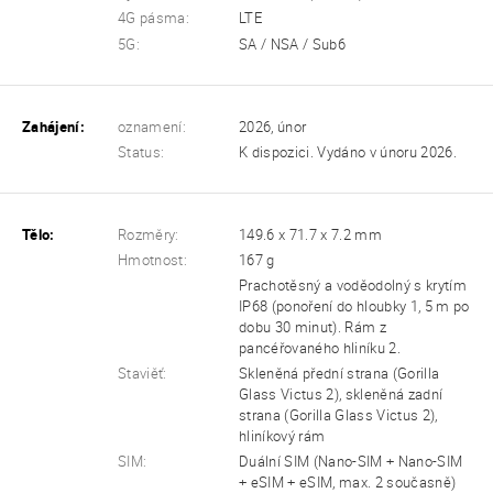
4G pásma:
LTE
5G:
SA / NSA / Sub6
Zahájení:
oznamení:
2026, únor
Status:
K dispozici. Vydáno v únoru 2026.
Tělo:
Rozměry:
149.6 x 71.7 x 7.2 mm
Hmotnost:
167 g
Prachotěsný a voděodolný s krytím
IP68 (ponoření do hloubky 1, 5 m po
dobu 30 minut). Rám z
pancéřovaného hliníku 2.
Staviěť:
Skleněná přední strana (Gorilla
Glass Victus 2), skleněná zadní
strana (Gorilla Glass Victus 2),
hliníkový rám
SIM:
Duální SIM (Nano-SIM + Nano-SIM
+ eSIM + eSIM, max. 2 současně)