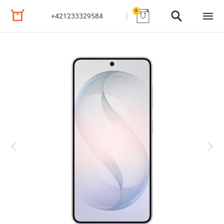
0
+421233329584