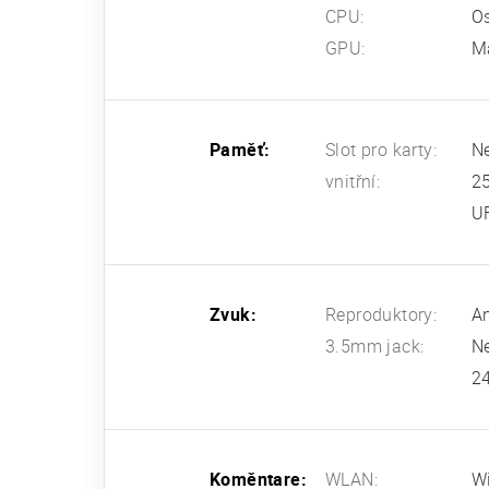
CPU:
Os
GPU:
M
Paměť:
Slot pro karty:
N
vnitřní:
2
U
Zvuk:
Reproduktory:
An
3.5mm jack:
N
24
Koměntare:
WLAN:
Wi