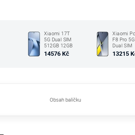
Xiaomi 17T
Xiaomi P
5G Dual SIM
F8 Pro 5G
512GB 12GB
Dual SIM
RAM Modrá
256GB 1
14576 Kč
13215 K
RAM
Titanium-
stříbrná
Obsah balíčku