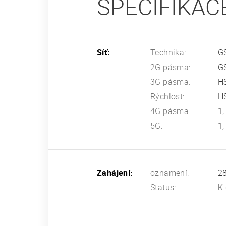
SPECIFIKAC
Síť:
Technika:
G
2G pásma:
G
3G pásma:
HS
Rýchlost:
HS
4G pásma:
1,
5G:
1,
Zahájení:
oznamení:
28
Status:
K 