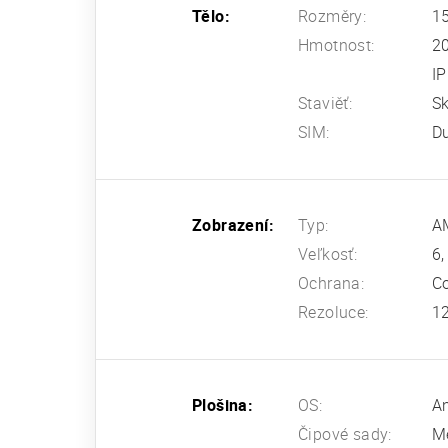
Tělo:
Rozměry:
15
Hmotnost:
2
IP
Staviěť:
Sk
SIM:
D
Zobrazení:
Typ:
AM
Veľkosť:
6,
Ochrana:
Co
Rezoluce:
12
Plošina:
OS:
An
Čipové sady:
Me