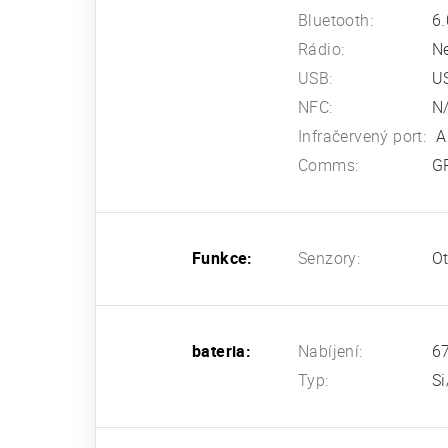
Bluetooth:
6.
Rádio:
N
USB:
U
NFC:
N
Infračervený port:
A
Comms:
GP
Funkce:
Senzory:
Ot
bateria:
Nabíjení:
67
Typ:
Si