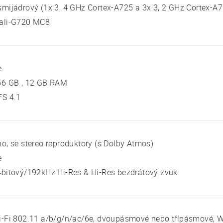
mijádrový (1x 3, 4 GHz Cortex-A725 a 3x 3, 2 GHz Cortex-A7
ali-G720 MC8
e
56 GB , 12 GB RAM
FS 4.1
o, se stereo reproduktory (s Dolby Atmos)
e
bitový/192kHz Hi-Res & Hi-Res bezdrátový zvuk
-Fi 802.11 a/b/g/n/ac/6e, dvoupásmové nebo třípásmové, Wi