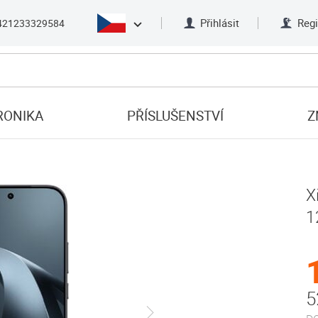
Přihlásit
Regi
421233329584
RONIKA
PŘÍSLUŠENSTVÍ
Z
X
1
5