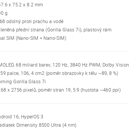
7.6 x 75.2 x 8.2 mm
00 g
68 odolný proti prachu a vodě
leněná přední strana (Gorilla Glass 7i), plastový rám
ual SIM (Nano-SIM + Nano-SIM)
OLED, 68 miliard barev, 120 Hz, 3840 Hz PWM, Dolby Vision
 59 palce, 106, 4 cm2 (poměr obrazovky k tělu ~89, 8 %)
rning Gorilla Glass 7i
68 x 2756 pixelů, poměr stran 19, 5:9 (hustota ~460 ppi)
droid 16, HyperOS 3
diatek Dimensity 8500 Ultra (4 nm)