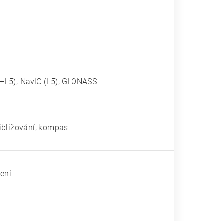
+L5), NavIC (L5), GLONASS
řibližování, kompas
jení