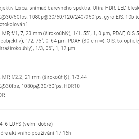
jektiv Leica, snímač barevného spektra, Ultra HDR, LED ble
K@30/60fps, 1080p@30/60/120/240/960fps, gyro-EIS, 10bit
otokolování
 MP, f/1, 7, 23 mm (širokoúhlý), 1/1, 55", 1, 0 µm, PDAF, OIS 
leobjektiv), 1/2, 76", 0, 64 µm, PDAF (30 cm ∞), OIS, 5x opti
ltraširokoúhlý), 1/3, 06", 1, 12 µm
 MP, f/2.2, 21 mm (širokoúhlý), 1/3.44
K@30fps, 1080p@30/60fps, HDR10+
DR
4, 6 LUFS (velmi dobré)
óre aktivního používání 17:16h