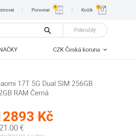
0
0
strovat
Porovnat
Košík
Pokročilý
NAČKY
CZK Česká koruna
iaomi 17T 5G Dual SIM 256GB
2GB RAM Černá
12893 Kč
21.00 €