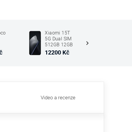
oco
Xiaomi 15T
Xiaomi 
5G Dual SIM
Pro 5G D
512GB 12GB
SIM 256
2GB
RAM Černá
12GB R
č
12200 Kč
14997 
Šedá
Video a recenze