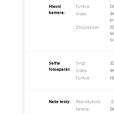
Hlavní
Funkce:
Ob
kamera:
Video:
4
pr
Ztrojnásobit:
50
te
(u
Selfie
Singl:
32
fotoaparát:
Video:
4
Funkce:
H
Naše testy:
Reproduktory:
-2
bateria:
Sk