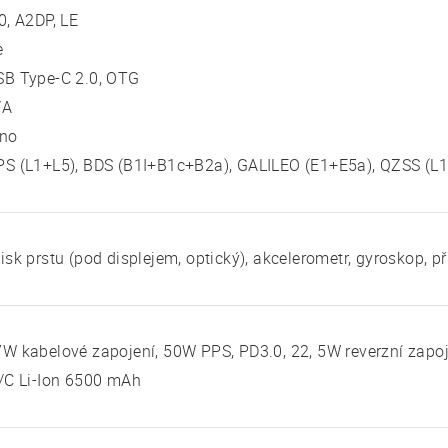
0, A2DP, LE
e
SB Type-C 2.0, OTG
/A
no
S (L1+L5), BDS (B1I+B1c+B2a), GALILEO (E1+E5a), QZSS (L1
isk prstu (pod displejem, optický), akcelerometr, gyroskop, p
W kabelové zapojení, 50W PPS, PD3.0, 22, 5W reverzní zapo
/C Li-Ion 6500 mAh