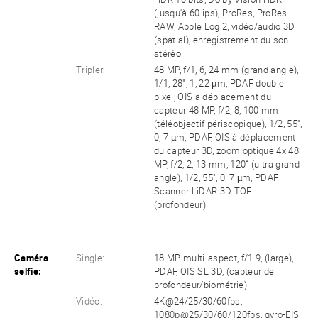
(jusqu'à 60 ips), ProRes, ProRes
RAW, Apple Log 2, vidéo/audio 3D
(spatial), enregistrement du son
stéréo.
Tripler:
48 MP, f/1, 6, 24 mm (grand angle),
1/1, 28", 1, 22 µm, PDAF double
pixel, OIS à déplacement du
capteur 48 MP, f/2, 8, 100 mm
(téléobjectif périscopique), 1/2, 55",
0, 7 µm, PDAF, OIS à déplacement
du capteur 3D, zoom optique 4x 48
MP, f/2, 2, 13 mm, 120˚ (ultra grand
angle), 1/2, 55", 0, 7 µm, PDAF
Scanner LiDAR 3D TOF
(profondeur)
Caméra
Single:
18 MP multi-aspect, f/1.9, (large),
selfie:
PDAF, OIS SL 3D, (capteur de
profondeur/biométrie)
Vidéo:
4K@24/25/30/60fps,
1080p@25/30/60/120fps, gyro-EIS