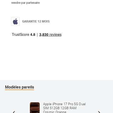
vendre par partenaire
GARANTIE 12 MOIS
Modèles pareils
Max 5G
Apple iPhone 17 Pro 5G Dual
B RAM
SIM 512GB 12GB RAM
Cosmic Orange