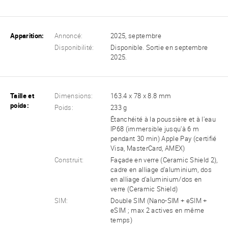
Apparition:
Annoncé:
2025, septembre
Disponibilité:
Disponible. Sortie en septembre
2025.
Taille et
Dimensions:
163.4 x 78 x 8.8 mm
poids:
Poids:
233 g
Étanchéité à la poussière et à l'eau
IP68 (immersible jusqu'à 6 m
pendant 30 min) Apple Pay (certifié
Visa, MasterCard, AMEX)
Construit:
Façade en verre (Ceramic Shield 2),
cadre en alliage d'aluminium, dos
en alliage d'aluminium/dos en
verre (Ceramic Shield)
SIM:
Double SIM (Nano-SIM + eSIM +
eSIM ; max 2 actives en même
temps)