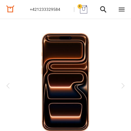
0
+421233329584