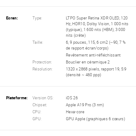
Ecran:
Type:
LTPO Super Retina XDR OLED, 120
Hz, HDR10, Dolby Vision, 1 000 nits
(typique), 1 600 nits (HBM), 3 000
nits (crête)
Taille:
6, 9 pouces, 115, 6 cm2 (~90, 7 %
de rapport écran/corps)
Revêtement anti-réfléchissant
Protection:
Bouclier en céramique 2
Résolution:
1320 x 2868 pixels, rapport 19, 5:9
(densité ~ 460 ppp)
Plateforme:
Version OS:
iOS 26
Chipset:
Apple A19 Pro (3 nm)
CPU:
Hexa-core
GPU:
GPU Apple (graphiques 6 cœurs)