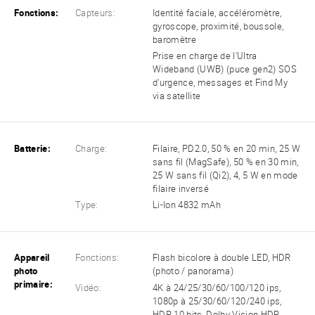
Fonctions:
Capteurs:
Identité faciale, accéléromètre,
gyroscope, proximité, boussole,
baromètre
Prise en charge de l'Ultra
Wideband (UWB) (puce gen2) SOS
d'urgence, messages et Find My
via satellite
Batterie:
Charge:
Filaire, PD2.0, 50 % en 20 min, 25 W
sans fil (MagSafe), 50 % en 30 min,
25 W sans fil (Qi2), 4, 5 W en mode
filaire inversé
Type:
Li-Ion 4832 mAh
Appareil
Fonctions:
Flash bicolore à double LED, HDR
photo
(photo / panorama)
primaire:
Vidéo:
4K à 24/25/30/60/100/120 ips,
1080p à 25/30/60/120/240 ips,
HDR 10 bits, Dolby Vision HDR