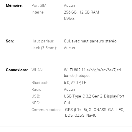
Mémoire:
Port SIM:
Aucun
Interne:
256 GB , 12 GB RAM
NVMe
Son:
Haut-parleur:
Oui, avec haut-parleurs stéréo
Jack (3.5mm):
Aucun
Connexions:
WLAN:
Wi-Fi 802.11 a/b/g/n/ac/6e/7, tri-
bande, hotspot
Bluetooth:
6.0, A2DP, LE
Radio:
Aucun
USB:
USB Type-C 3.2 Gen 2, DisplayPort
NFC:
Oui
Communications:
GPS (L1+L5), GLONASS, GALILEO,
BDS, QZSS, NavIC