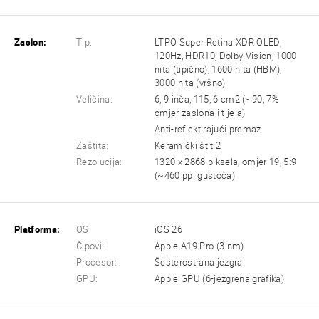
Zaslon:
Tip:
LTPO Super Retina XDR OLED,
120Hz, HDR10, Dolby Vision, 1000
nita (tipično), 1600 nita (HBM),
3000 nita (vršno)
Veličina:
6, 9 inča, 115, 6 cm2 (~90, 7%
omjer zaslona i tijela)
Anti-reflektirajući premaz
Zaštita:
Keramički štit 2
Rezolucija:
1320 x 2868 piksela, omjer 19, 5:9
(~460 ppi gustoća)
Platforma:
OS:
iOS 26
Čipovi:
Apple A19 Pro (3 nm)
Procesor:
Šesterostrana jezgra
GPU:
Apple GPU (6-jezgrena grafika)