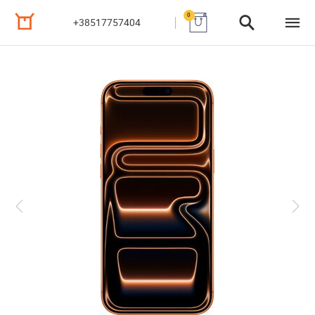
0
+38517757404