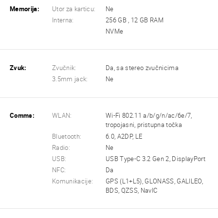
Memorija:
Utor za karticu:
Ne
Interna:
256 GB , 12 GB RAM
NVMe
Zvuk:
Zvučnik:
Da, sa stereo zvučnicima
3.5mm jack:
Ne
Comms:
WLAN:
Wi-Fi 802.11 a/b/g/n/ac/6e/7,
tropojasni, pristupna točka
Bluetooth:
6.0, A2DP, LE
Radio:
Ne
USB:
USB Type-C 3.2 Gen 2, DisplayPort
NFC:
Da
Komunikacije:
GPS (L1+L5), GLONASS, GALILEO,
BDS, QZSS, NavIC