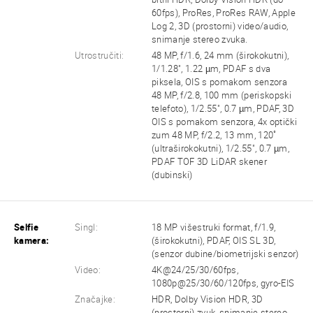
60fps), ProRes, ProRes RAW, Apple
Log 2, 3D (prostorni) video/audio,
snimanje stereo zvuka.
Utrostručiti:
48 MP, f/1.6, 24 mm (širokokutni),
1/1.28", 1.22 µm, PDAF s dva
piksela, OIS s pomakom senzora
48 MP, f/2.8, 100 mm (periskopski
telefoto), 1/2.55", 0.7 µm, PDAF, 3D
OIS s pomakom senzora, 4x optički
zum 48 MP, f/2.2, 13 mm, 120˚
(ultraširokokutni), 1/2.55", 0.7 µm,
PDAF TOF 3D LiDAR skener
(dubinski)
Selfie
Singl:
18 MP višestruki format, f/1.9,
kamera:
(širokokutni), PDAF, OIS SL 3D,
(senzor dubine/biometrijski senzor)
Video:
4K@24/25/30/60fps,
1080p@25/30/60/120fps, gyro-EIS
Značajke:
HDR, Dolby Vision HDR, 3D
(prostorni) zvuk, snimanje stereo