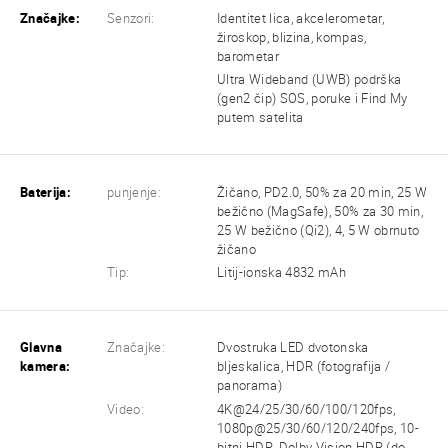
Značajke:
Senzori:
Identitet lica, akcelerometar,
žiroskop, blizina, kompas,
barometar
Ultra Wideband (UWB) podrška
(gen2 čip) SOS, poruke i Find My
putem satelita
Baterija:
punjenje:
Žičano, PD2.0, 50% za 20 min, 25 W
bežično (MagSafe), 50% za 30 min,
25 W bežično (Qi2), 4, 5 W obrnuto
žičano
Tip:
Litij-ionska 4832 mAh
Glavna
Značajke:
Dvostruka LED dvotonska
kamera:
bljeskalica, HDR (fotografija /
panorama)
Video:
4K@24/25/30/60/100/120fps,
1080p@25/30/60/120/240fps, 10-
bitni HDR, Dolby Vision HDR (do