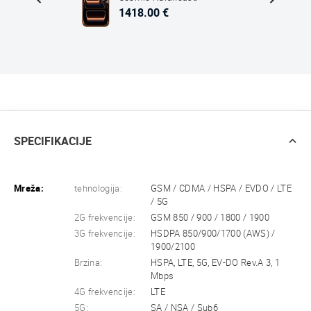
1418.00 €
SPECIFIKACIJE
Mreža:
tehnologija:
GSM / CDMA / HSPA / EVDO / LTE
/ 5G
2G frekvencije:
GSM 850 / 900 / 1800 / 1900
3G frekvencije:
HSDPA 850/900/1700 (AWS) /
1900/2100
Brzina:
HSPA, LTE, 5G, EV-DO Rev.A 3, 1
Mbps
4G frekvencije:
LTE
5G:
SA / NSA / Sub6