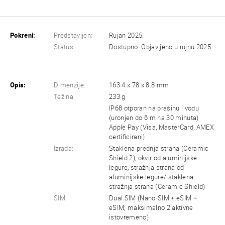
Pokreni:
Predstavljen:
Rujan 2025.
Status:
Dostupno. Objavljeno u rujnu 2025.
Opis:
Dimenzije:
163.4 x 78 x 8.8 mm
Težina:
233 g
IP68 otporan na prašinu i vodu
(uronjen do 6 m na 30 minuta)
Apple Pay (Visa, MasterCard, AMEX
certificirani)
Izrada:
Staklena prednja strana (Ceramic
Shield 2), okvir od aluminijske
legure, stražnja strana od
aluminijske legure/ staklena
stražnja strana (Ceramic Shield)
SIM:
Dual SIM (Nano-SIM + eSIM +
eSIM; maksimalno 2 aktivne
istovremeno)