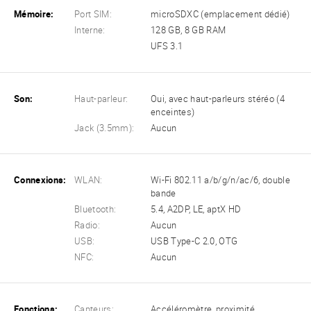
Mémoire:
Port SIM:
microSDXC (emplacement dédié)
Interne:
128 GB, 8 GB RAM
UFS 3.1
Son:
Haut-parleur:
Oui, avec haut-parleurs stéréo (4
enceintes)
Jack (3.5mm):
Aucun
Connexions:
WLAN:
Wi-Fi 802.11 a/b/g/n/ac/6, double
bande
Bluetooth:
5.4, A2DP, LE, aptX HD
Radio:
Aucun
USB:
USB Type-C 2.0, OTG
NFC:
Aucun
Fonctions:
Capteurs:
Accéléromètre, proximité