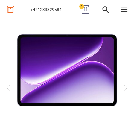
0
+421233329584