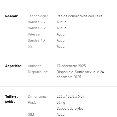
Réseau:
Technologie:
Pas de connectivité cellulaire
Bandes 2G:
Aucun
Bandes 3G:
Aucun
Vitesse:
Aucun
Bandes 4G:
Aucun
5G:
Aucun
Apparition:
Annoncé:
17 décembre 2025
Disponibilité:
Disponible. Sortie prévue le 24
décembre 2025.
Taille et
Dimensions:
266 x 192.8 x 6.8 mm
poids:
Poids:
597 g
Support de stylet
SIM:
Aucun