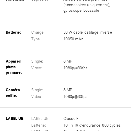
(accessoires uniquement),
gyroscope, boussole
Batterie:
Charge:
33 W câblé, câblage inversé
Type:
10050 mAh
Appareil
Single:
8 MP
photo
Vidéo:
1080p@30fps
primaire:
Caméra
Single:
8 MP
selfie:
Vidéo:
1080p@30fps
LABEL UE:
LABEL UE:
Classe F
Batterie:
101 h 19 d'endurance, 800 cycles