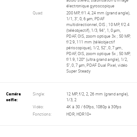
audio stéréo, stabilisation d'image
électronique gyroscopique
Quad:
200 MP, f/1.4, 24 mm (grand angle),
1/1, 3", 0, 6 µm, PDAF
multidirectionnel, OIS ; 10 MP, f/2.4
(téléobjectif), 1/3, 94", 1, 0 µm,
PDAF, OIS, zoom optique 3x ; 50 MP,
f/2.9, 111 mm (téléobjectif
périscopique), 1/2, 52", 0, 7 µm,
PDAF, OIS, zoom optique 5x ; 50 MP,
f/1.9, 120° (ultra grand angle), 1/2,
5", 0, 7 µm, PDAF Dual Pixel, vidéo
Super Steady
Caméra
Single:
12 MP, f/2, 2, 26 mm (grand angle),
selfie:
1/3, 2
Vidéo:
4K à 30 / 60fps, 1080p à 30fps
Fonctions:
HDR, HDR10+