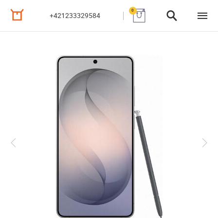
0
+421233329584