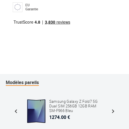
EU
Garantie
Modèles pareils
al SIM
Samsung Galaxy Z Fold7 5G
r
Dual SIM 256GB 12GB RAM
SM-F966 Bleu
1274.00 €