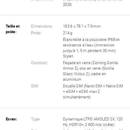
2026.
Taille et
Dimensions:
163.6 x 78.1 x 7.9 mm
poids:
Poids:
214 g
Étanchéité à la poussière IP68 et
résistance à l'eau (immersion
jusqu'à 1, 5 m pendant 30 min)
Stylet
Construit:
Façade en verre (Corning Gorilla
Armor 2), dos en verre (Gorilla
Glass Victus 2), cadre en
aluminium
SIM:
Double SIM (Nano-SIM + Nano-SIM
+ eSIM + eSIM, max 2
simultanément)
Ecran:
Type:
Dynamique LTPO AMOLED 2X, 120
Hz, HDR10+, 2 600 nits (crête)