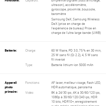
Fonctions:
Capteurs:
Empreinte digitale (sous affichage,
ultrason), accéléromètre,
gyroscope, proximité, boussole,
baromètre
Samsung DeX, Samsung Wireless
DeX (prise en charge de
l'expérience de bureau) Prise en
charge de l'ultra large bande (UWB)
Batterie:
Charge:
60 W filaire, PD 3.0, 75 % en 30 min,
25 W sans fil (Qi 2.2), 4, 5 W sans
fil inversé
Type:
Batterie lithium-ion 5000 mAh
Appareil
Fonctions:
AF laser, meilleur visage, flash LED,
photo
HDR automatique, panorama
primaire:
Vidéo:
8K à 24/30 ips, 4K à 30/60/120 ips,
1080p à 30/60/120/240 ips, HDR
10 bits, HDR10+, enregistrement