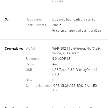
UFS 4.X
Son:
Haut-parleur:
Oui, avec haut-parleurs stéréo
Jack (3.5mm):
Aucun
Prise en charge audio à haut débit
Connexions:
WLAN:
Wi-Fi 802.11 a/b/g/n/ac/6e/7, tri-
bande, Wi-Fi Direct
Bluetooth:
6.0, A2DP, LE
Radio:
Aucun
USB:
USB Type-C 3.2, DisplayPort 1.2,
OTG
NFC:
Oui
Communications:
GPS, GLONASS, BDS, GALILEO,
QZSS