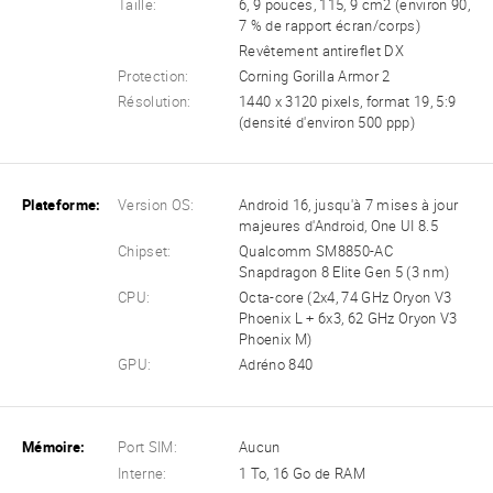
Taille:
6, 9 pouces, 115, 9 cm2 (environ 90,
7 % de rapport écran/corps)
Revêtement antireflet DX
Protection:
Corning Gorilla Armor 2
Résolution:
1440 x 3120 pixels, format 19, 5:9
(densité d'environ 500 ppp)
Plateforme:
Version OS:
Android 16, jusqu'à 7 mises à jour
majeures d'Android, One UI 8.5
Chipset:
Qualcomm SM8850-AC
Snapdragon 8 Elite Gen 5 (3 nm)
CPU:
Octa-core (2x4, 74 GHz Oryon V3
Phoenix L + 6x3, 62 GHz Oryon V3
Phoenix M)
GPU:
Adréno 840
Mémoire:
Port SIM:
Aucun
Interne:
1 To, 16 Go de RAM