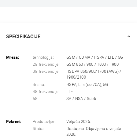
SPECIFIKACIJE
Mreža:
tehnologija:
GSM / CDMA / HSPA / LTE / 5G
2G frekvencije:
GSM 850 / 900 / 1800 / 1900
3G frekvencije:
HSDPA 850/900/1700 (AWS) /
1900/2100
Brzina:
HSPA, LTE (do 7CA), 5G
4G frekvencije:
LTE
5G:
SA / NSA / Sub6
Pokreni:
Predstavljen:
Veljača 2026.
Status:
Dostupno. Objavljeno u veljači
2026.