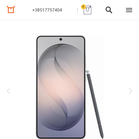
0
+38517757404