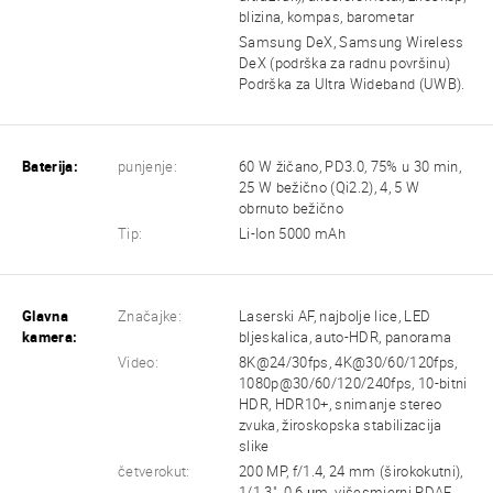
blizina, kompas, barometar
Samsung DeX, Samsung Wireless
DeX (podrška za radnu površinu)
Podrška za Ultra Wideband (UWB).
Baterija:
punjenje:
60 W žičano, PD3.0, 75% u 30 min,
25 W bežično (Qi2.2), 4, 5 W
obrnuto bežično
Tip:
Li-Ion 5000 mAh
Glavna
Značajke:
Laserski AF, najbolje lice, LED
kamera:
bljeskalica, auto-HDR, panorama
Video:
8K@24/30fps, 4K@30/60/120fps,
1080p@30/60/120/240fps, 10-bitni
HDR, HDR10+, snimanje stereo
zvuka, žiroskopska stabilizacija
slike
četverokut:
200 MP, f/1.4, 24 mm (širokokutni),
1/1.3", 0.6 µm, višesmjerni PDAF,