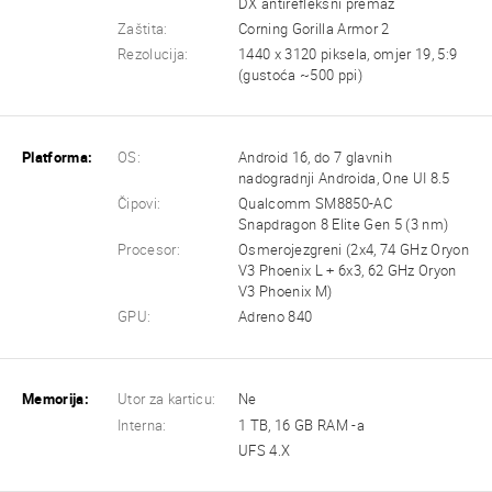
DX antirefleksni premaz
Zaštita:
Corning Gorilla Armor 2
Rezolucija:
1440 x 3120 piksela, omjer 19, 5:9
(gustoća ~500 ppi)
Platforma:
OS:
Android 16, do 7 glavnih
nadogradnji Androida, One UI 8.5
Čipovi:
Qualcomm SM8850-AC
Snapdragon 8 Elite Gen 5 (3 nm)
Procesor:
Osmerojezgreni (2x4, 74 GHz Oryon
V3 Phoenix L + 6x3, 62 GHz Oryon
V3 Phoenix M)
GPU:
Adreno 840
Memorija:
Utor za karticu:
Ne
Interna:
1 TB, 16 GB RAM -a
UFS 4.X