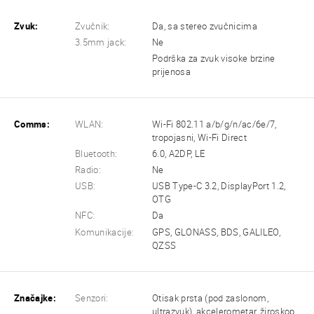
Zvuk:
Zvučnik:
Da, sa stereo zvučnicima
3.5mm jack:
Ne
Podrška za zvuk visoke brzine
prijenosa
Comms:
WLAN:
Wi-Fi 802.11 a/b/g/n/ac/6e/7,
tropojasni, Wi-Fi Direct
Bluetooth:
6.0, A2DP, LE
Radio:
Ne
USB:
USB Type-C 3.2, DisplayPort 1.2,
OTG
NFC:
Da
Komunikacije:
GPS, GLONASS, BDS, GALILEO,
QZSS
Značajke:
Senzori:
Otisak prsta (pod zaslonom,
ultrazvuk), akcelerometar, žiroskop,