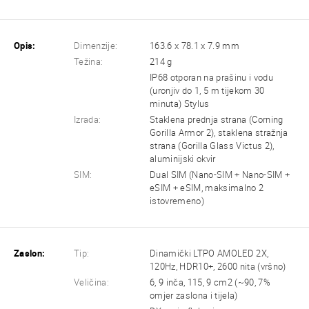
Opis:
Dimenzije:
163.6 x 78.1 x 7.9 mm
Težina:
214 g
IP68 otporan na prašinu i vodu
(uronjiv do 1, 5 m tijekom 30
minuta) Stylus
Izrada:
Staklena prednja strana (Corning
Gorilla Armor 2), staklena stražnja
strana (Gorilla Glass Victus 2),
aluminijski okvir
SIM:
Dual SIM (Nano-SIM + Nano-SIM +
eSIM + eSIM, maksimalno 2
istovremeno)
Zaslon:
Tip:
Dinamički LTPO AMOLED 2X,
120Hz, HDR10+, 2600 nita (vršno)
Veličina:
6, 9 inča, 115, 9 cm2 (~90, 7%
omjer zaslona i tijela)