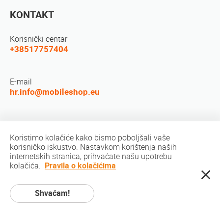
KONTAKT
Korisnički centar
+38517757404
E-mail
hr.info@mobileshop.eu
Društvene mreže
Koristimo kolačiće kako bismo poboljšali vaše
korisničko iskustvo. Nastavkom korištenja naših
internetskih stranica, prihvaćate našu upotrebu
kolačića.
Pravila o kolačićima
Shvaćam!
Autorsko pravo © 2010-2026 MobileShop.eu. Sva prava pridržana. Sve slike
proizvoda na stranicama vlasništvo su Mobileshop.eu | Web Design: Art &
Code / Creative Studio. |
Politika privatnosti
|
Uvjeti