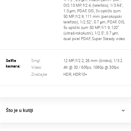
OIS 10 MP, f/2.4, (telefoto), 1/3.94",
1.0 µm, PDAF, OIS, 3x optički zum
50 MP, f/2.9, 111 mm (periskopski
telefoto), 1/2.52", 0.7 µm, PDAF, OIS,
5x optički zum 50 MP, f/1.9, 120˚
(ultraširokokutni), 1/2.5", 0.7 µm,
dual pixel PDAF, Super Steady video
Selfie
Singl:
12 MP, f/2.2, 26 mm (široko), 1/3.2
kamera:
Video:
4K @ 30 / 60fps, 1080p @ 30fps
Značajke:
HDR, HDR10+
Što je u kutiji