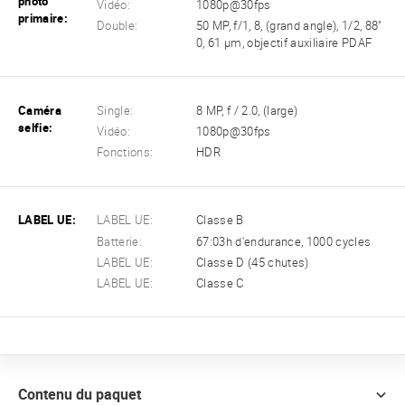
photo
Vidéo:
1080p@30fps
primaire:
Double:
50 MP, f/1, 8, (grand angle), 1/2, 88"
0, 61 μm, objectif auxiliaire PDAF
Caméra
Single:
8 MP, f / 2.0, (large)
selfie:
Vidéo:
1080p@30fps
Fonctions:
HDR
LABEL UE:
LABEL UE:
Classe B
Batterie:
67:03h d'endurance, 1000 cycles
LABEL UE:
Classe D (45 chutes)
LABEL UE:
Classe C
Contenu du paquet