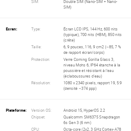
SIM:
Double SIM (Nano-SIM + Nano-
SIM)
Ecran:
Type:
Écran LCD IPS, 144 Hz, 600 nits
(typique), 700 nits (HBM), 850 nits
(crête)
Taille:
6, 9 pouces, 116, 9 cm2 (~85, 7 %
de rapport écran/corps)
Protection:
Verre Corning Gorilla Glass 3,
niveau Mohs 6, IP64 étanche à la
poussière et résistant à l'eau
(éclaboussures d'eau)
Résolution:
1080 x 2340 pixels, rapport 19, 5:9
(densité ~374 ppp)
Plateforme:
Version OS:
Android 15, HyperOS 2.2
Chipset:
Qualcomm SM6375 Snapdragon
6s Gen 3 (6 nm)
CPU:
Octa-core (2x2, 3 GHz Cortex-A78