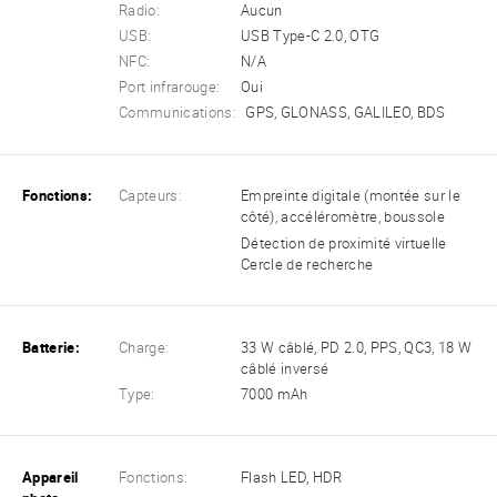
Radio:
Aucun
USB:
USB Type-C 2.0, OTG
NFC:
N/A
Port infrarouge:
Oui
Communications:
GPS, GLONASS, GALILEO, BDS
Fonctions:
Capteurs:
Empreinte digitale (montée sur le
côté), accéléromètre, boussole
Détection de proximité virtuelle
Cercle de recherche
Batterie:
Charge:
33 W câblé, PD 2.0, PPS, QC3, 18 W
câblé inversé
Type:
7000 mAh
Appareil
Fonctions:
Flash LED, HDR