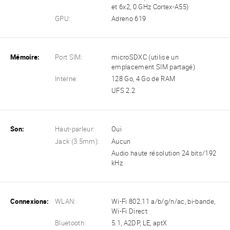
et 6x2, 0 GHz Cortex-A55)
GPU:
Adreno 619
Mémoire:
Port SIM:
microSDXC (utilise un
emplacement SIM partagé)
Interne:
128 Go, 4 Go de RAM
UFS 2.2
Son:
Haut-parleur:
Oui
Jack (3.5mm):
Aucun
Audio haute résolution 24 bits/192
kHz
Connexions:
WLAN:
Wi-Fi 802.11 a/b/g/n/ac, bi-bande,
Wi-Fi Direct
Bluetooth:
5.1, A2DP, LE, aptX