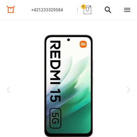
0
+421233329584