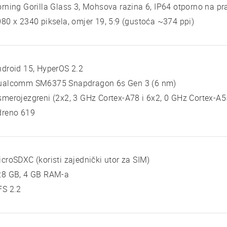
rning Gorilla Glass 3, Mohsova razina 6, IP64 otporno na pr
80 x 2340 piksela, omjer 19, 5:9 (gustoća ~374 ppi)
droid 15, HyperOS 2.2
ualcomm SM6375 Snapdragon 6s Gen 3 (6 nm)
merojezgreni (2x2, 3 GHz Cortex-A78 i 6x2, 0 GHz Cortex-A5
dreno 619
croSDXC (koristi zajednički utor za SIM)
28 GB, 4 GB RAM-a
FS 2.2