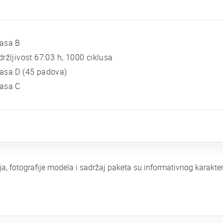
lasa B
držljivost 67:03 h, 1000 ciklusa
asa D (45 padova)
lasa C
ja, fotografije modela i sadržaj paketa su informativnog karak