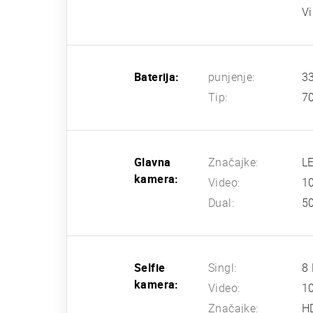
Vi
Baterija:
punjenje:
33
Tip:
7
Glavna
Značajke:
LE
kamera:
Video:
1
Dual:
50
Selfie
Singl:
8 
kamera:
Video:
1
Značajke:
H