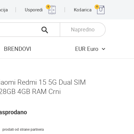
0
0
cija
Usporedi
Košarica
Napredno
BRENDOVI
EUR Euro
iaomi Redmi 15 5G Dual SIM
28GB 4GB RAM Crni
asprodano
prodati od strane partnera