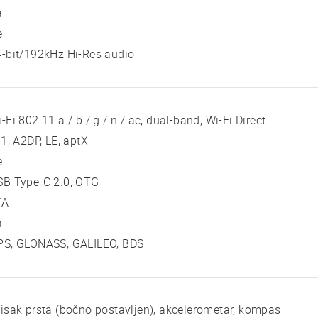
a
e
-bit/192kHz Hi-Res audio
-Fi 802.11 a / b / g / n / ac, dual-band, Wi-Fi Direct
 1, A2DP, LE, aptX
e
SB Type-C 2.0, OTG
/A
a
PS, GLONASS, GALILEO, BDS
isak prsta (bočno postavljen), akcelerometar, kompas