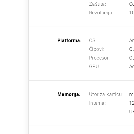
Zaštita:
Co
Rezolucija:
10
Platforma:
OS:
An
Čipovi:
Q
Procesor:
Os
GPU:
A
Memorija:
Utor za karticu:
mi
Interna:
1
U