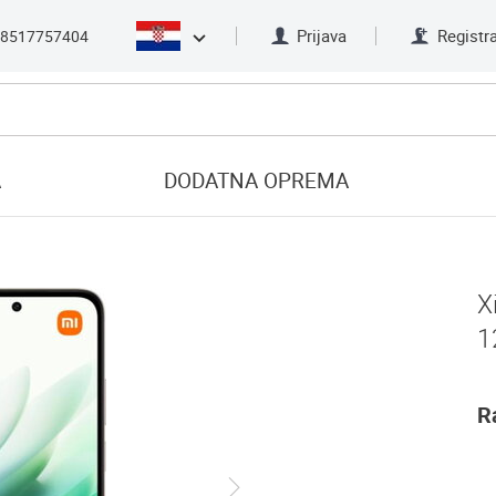
Prijava
Registra
8517757404
A
DODATNA OPREMA
X
1
R