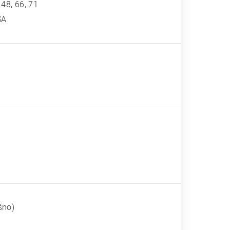
, 48, 66, 71
SA
šno)