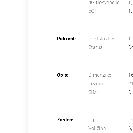
4G frekvencije:
1,
5G:
1,
Pokreni:
Predstavljen:
1.
Status:
Do
Opis:
Dimenzije:
16
Težina:
2
SIM:
D
Zaslon:
Tip:
IP
Veličina:
6,