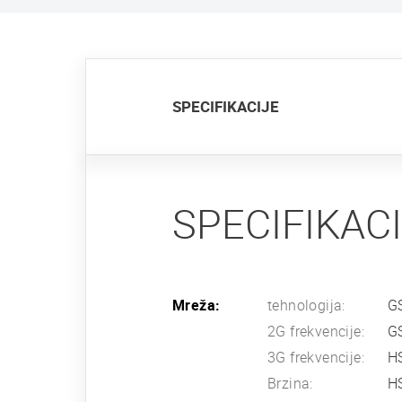
SPECIFIKACIJE
SPECIFIKAC
Mreža:
tehnologija:
G
2G frekvencije:
G
3G frekvencije:
H
Brzina:
HS