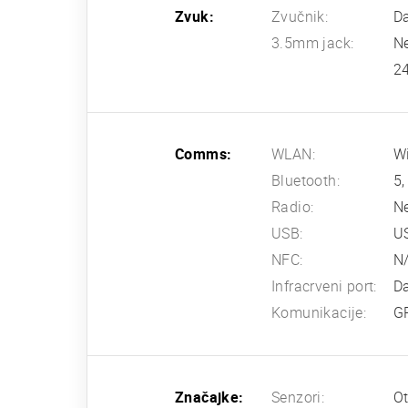
Zvuk:
Zvučnik:
D
3.5mm jack:
N
24
Comms:
WLAN:
Wi
Bluetooth:
5,
Radio:
N
USB:
U
NFC:
N
Infracrveni port:
D
Komunikacije:
G
Značajke:
Senzori:
Ot