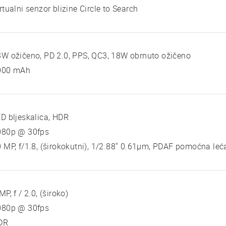
rtualni senzor blizine Circle to Search
W ožičeno, PD 2.0, PPS, QC3, 18W obrnuto ožičeno
000 mAh
D bljeskalica, HDR
080p @ 30fps
 MP, f/1.8, (širokokutni), 1/2.88" 0.61μm, PDAF pomoćna leć
MP, f / 2.0, (široko)
080p @ 30fps
DR