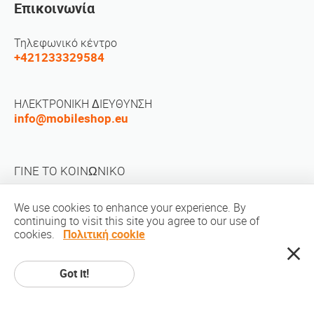
Επικοινωνία
Τηλεφωνικό κέντρο
+421233329584
ΗΛΕΚΤΡΟΝΙΚΗ ΔΙΕΥΘΥΝΣΗ
info@mobileshop.eu
ΓΙΝΕ ΤΟ ΚΟΙΝΩΝΙΚΟ
We use cookies to enhance your experience. By
continuing to visit this site you agree to our use of
cookies.
Πολιτική cookie
Πνευματική ιδιοκτησία © 2010-2026 MobileShop.eu. Ολα τα δικαιώματα
Got it!
διατηρούνται. Όλες οι φωτογραφίες του προϊόντος βρίσκονται στην
ιδιοκτησία του Mobileshop.eu | Σχεδίαση ιστοσελίδων: Art & Code /
Creative Studio. |
Privacy policy
|
Οροι χρήσης