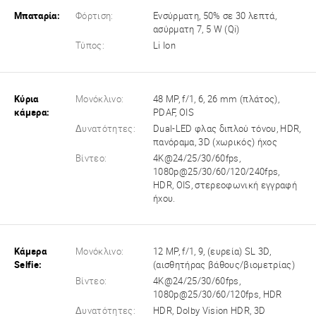
Μπαταρία:
Φόρτιση:
Ενσύρματη, 50% σε 30 λεπτά,
ασύρματη 7, 5 W (Qi)
Τύπος:
Li Ion
Κύρια
Μονόκλινο:
48 MP, f/1, 6, 26 mm (πλάτος),
κάμερα:
PDAF, OIS
Δυνατότητες:
Dual-LED φλας διπλού τόνου, HDR,
πανόραμα, 3D (χωρικός) ήχος
Βίντεο:
4K@24/25/30/60fps,
1080p@25/30/60/120/240fps,
HDR, OIS, στερεοφωνική εγγραφή
ήχου.
Κάμερα
Μονόκλινο:
12 MP, f/1, 9, (ευρεία) SL 3D,
Selfie:
(αισθητήρας βάθους/βιομετρίας)
Βίντεο:
4K@24/25/30/60fps,
1080p@25/30/60/120fps, HDR
Δυνατότητες:
HDR, Dolby Vision HDR, 3D