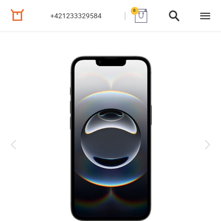
0
+421233329584