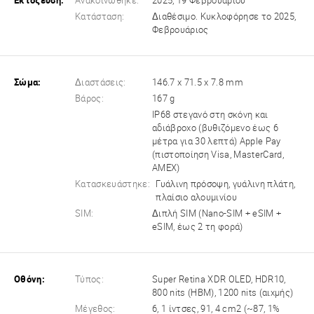
Εκτόξευση:
Ανακοινώθηκε:
2025, 19 Φεβρουαρίου
Κατάσταση:
Διαθέσιμο. Κυκλοφόρησε το 2025,
Φεβρουάριος
Σώμα:
Διαστάσεις:
146.7 x 71.5 x 7.8 mm
Βάρος:
167 g
IP68 στεγανό στη σκόνη και
αδιάβροχο (βυθιζόμενο έως 6
μέτρα για 30 λεπτά) Apple Pay
(πιστοποίηση Visa, MasterCard,
AMEX)
Κατασκευάστηκε:
Γυάλινη πρόσοψη, γυάλινη πλάτη,
πλαίσιο αλουμινίου
SIM:
Διπλή SIM (Nano-SIM + eSIM +
eSIM, έως 2 τη φορά)
Οθόνη:
Τύπος:
Super Retina XDR OLED, HDR10,
800 nits (HBM), 1200 nits (αιχμής)
Μέγεθος:
6, 1 ίντσες, 91, 4 cm2 (~87, 1%