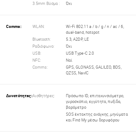
3.5mm Βύσμα :
Όχι
Comms:
WLAN:
Wi-Fi 802.11 a / b / g / n / ac / 6,
dual-band, hotspot
Bluetooth:
5.3, A2DP, LE
Ραδιόφωνο:
Όχι
USB:
USB Type-C 2.0
NFC:
Ναί
Comms:
GPS, GLONASS, GALILEO, BDS,
QZSS, NavIC
Δυνατότητες:
Αισθητήρες:
Πρόσωπο ID, επιταχυνσιόμετρο,
γυροσκόπιο, εγγύτητα, πυξίδα,
βαρόμετρο
SOS έκτακτης ανάγκης, μηνύματα
και Find My μέσω δορυφόρου