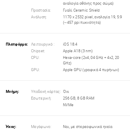
αναλογία οθόνης προς σώμα)
Προστασία:
Γυαλί Ceramic Shield
Ανάλυση:
1170 x 2532 pixel, αναλογία 19, 5:9
(~457 ppi πυκνότητα)
Πλατφόρμα:
Λειτουργικό :
iOS 18.4
Chipset:
Apple A18 (3 nm)
CPU:
Hexa-core (2x4, 04 GHz + 4x2, 20
GHz)
GPU:
Apple GPU (γραφικά 4 πυρήνων)
Μνήμη:
Υποδοχή κάρτας:
Όχι
Εσωτερική:
256 GB, 8 GB RAM
NVMe
Ήχος:
Μεγάφωνο:
Ναι, με στερεοφωνικά ηχεία