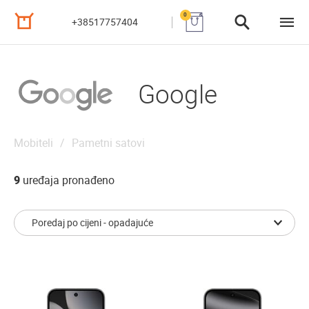
0
+38517757404
Google
Mobiteli
Pametni satovi
9
uređaja pronađeno