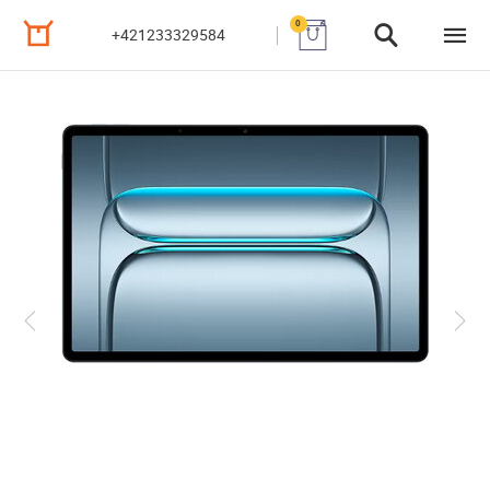
0
+421233329584