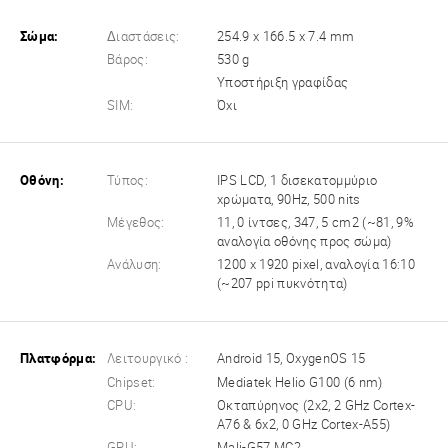
Σώμα:
Διαστάσεις:
254.9 x 166.5 x 7.4 mm
Βάρος:
530 g
Υποστήριξη γραφίδας
SIM:
Όχι
Οθόνη:
Τύπος:
IPS LCD, 1 δισεκατομμύριο
χρώματα, 90Hz, 500 nits
Μέγεθος:
11, 0 ίντσες, 347, 5 cm2 (~81, 9%
αναλογία οθόνης προς σώμα)
Ανάλυση:
1200 x 1920 pixel, αναλογία 16:10
(~207 ppi πυκνότητα)
Πλατφόρμα:
Λειτουργικό :
Android 15, OxygenOS 15
Chipset:
Mediatek Helio G100 (6 nm)
CPU:
Οκταπύρηνος (2x2, 2 GHz Cortex-
A76 & 6x2, 0 GHz Cortex-A55)
GPU:
Mali-G57 MC2