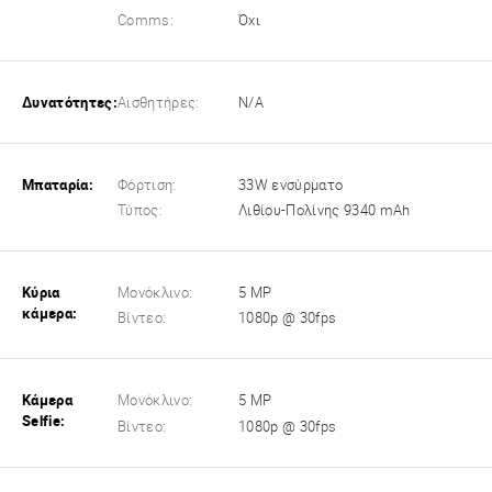
Comms:
Όχι
Δυνατότητες:
Αισθητήρες:
N/A
Μπαταρία:
Φόρτιση:
33W ενσύρματο
Τύπος:
Λιθίου-Πολίνης 9340 mAh
Κύρια
Μονόκλινο:
5 MP
κάμερα:
Βίντεο:
1080p @ 30fps
Κάμερα
Μονόκλινο:
5 MP
Selfie:
Βίντεο:
1080p @ 30fps