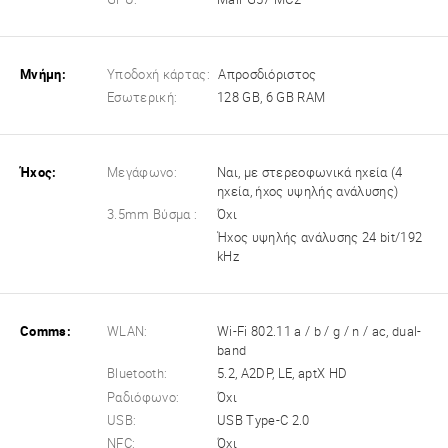
Μνήμη:
Υποδοχή κάρτας:
Απροσδιόριστος
Εσωτερική:
128 GB, 6 GB RAM
Ήχος:
Μεγάφωνο:
Ναι, με στερεοφωνικά ηχεία (4
ηχεία, ήχος υψηλής ανάλυσης)
3.5mm Βύσμα :
Όχι
Ήχος υψηλής ανάλυσης 24 bit/192
kHz
Comms:
WLAN:
Wi-Fi 802.11 a / b / g / n / ac, dual-
band
Bluetooth:
5.2, A2DP, LE, aptX HD
Ραδιόφωνο:
Όχι
USB:
USB Type-C 2.0
NFC:
Όχι