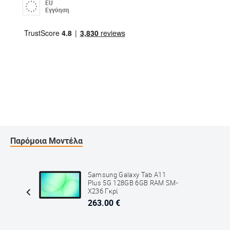
EU
Εγγύηση
Παρόμοια Μοντέλα
A11 LTE
Samsung Galaxy Tab A11
Plus 5G 128GB 6GB RAM SM-
X236 Γκρί
263.00 €