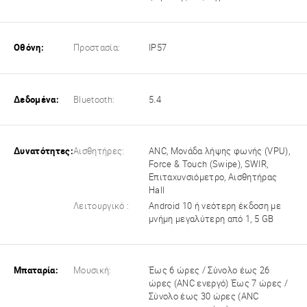
Οθόνη:
Προστασία:
IP57
Δεδομένα:
Bluetooth:
5.4
Δυνατότητες:
Αισθητήρες:
ANC, Μονάδα λήψης φωνής (VPU),
Force & Touch (Swipe), SWIR,
Επιταχυνσιόμετρο, Αισθητήρας
Hall
Λειτουργικό :
Android 10 ή νεότερη έκδοση με
μνήμη μεγαλύτερη από 1, 5 GB
Μπαταρία:
Μουσική:
Έως 6 ώρες / Σύνολο έως 26
ώρες (ANC ενεργό) Έως 7 ώρες /
Σύνολο έως 30 ώρες (ANC