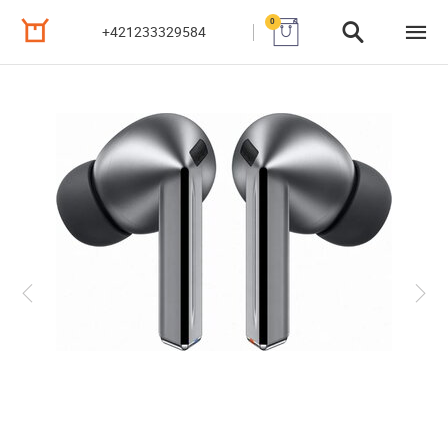
0
+421233329584