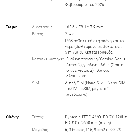
Φεβρουάριο του 2026
Σώμα:
Διαστάσεις:
163.6 x 78.1 x 7.9 mm
Βάρος:
214 g
IP68 ανθεκτικό στη σκόνη και το
νερό (βυθιζόμενο σε βάθος έως 1,
5 m για 30 λεπτά) Γραφίδα
Κατασκευάστηκε:
Γυάλινη πρόσοψη (Corning Gorilla
Armor 2), γυάλινη πλάτη (Gorilla
Glass Victus 2), πλαίσιο
αλουμινίου
SIM:
Διπλή SIM (Nano-SIM + Nano-SIM
+ eSIM + eSIM, μέγιστο 2
ταυτόχρονα)
Οθόνη:
Τύπος:
Dynamic LTPO AMOLED 2X, 120Hz,
HDR10+, 2600 nits (αιχμή)
Μέγεθος:
6, 9 ίντσες, 115, 9 cm2 (~90, 7%