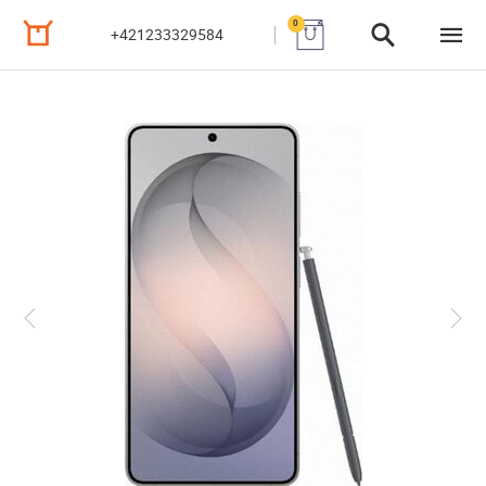
0
+421233329584