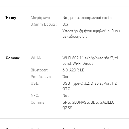
Ήχος:
Μεγάφωνο:
Ναι, με στερεοφωνικά ηχεία
3.5mm Βύσμα :
Όχι
Υποστήριξη ήχου υψηλού ρυθμού
μετάδοσης bit
Comms:
WLAN:
Wi-Fi 802.11 a/b/g/n/ac/6e/7, tri-
band, Wi-Fi Direct
Bluetooth:
6.0, A2DP, LE
Ραδιόφωνο:
Όχι
USB:
USB Type-C 3.2, DisplayPort 1.2,
OTG
NFC:
Ναί
Comms:
GPS, GLONASS, BDS, GALILEO,
QZSS