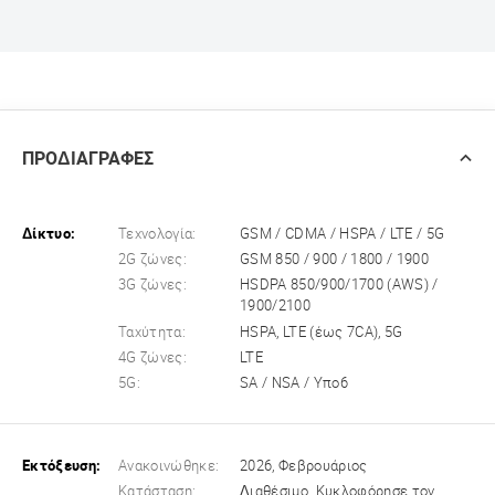
ΠΡΟΔΙΑΓΡΑΦΕΣ
Δίκτυο:
Τεχνολογία:
GSM / CDMA / HSPA / LTE / 5G
2G ζώνες:
GSM 850 / 900 / 1800 / 1900
3G ζώνες:
HSDPA 850/900/1700 (AWS) /
1900/2100
Ταχύτητα:
HSPA, LTE (έως 7CA), 5G
4G ζώνες:
LTE
5G:
SA / NSA / Υπο6
Εκτόξευση:
Ανακοινώθηκε:
2026, Φεβρουάριος
Κατάσταση:
Διαθέσιμο. Κυκλοφόρησε τον