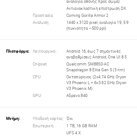
αναλογία οθόνης προς σώμα)
Αντιανακλαστική επίστρωση DX
Προστασία:
Corning Gorilla Armor 2
Ανάλυση:
1440 x 3120 pixel, αναλογία 19, 5:9
(πυκνότητα ~500 ppi)
Πλατφόρμα:
Λειτουργικό :
Android 16, έως 7 σημαντικές
αναβαθμίσεις Android, One UI 8.5
Chipset:
Qualcomm SM8850-AC
Snapdragon 8 Elite Gen 5 (3 nm)
CPU:
Οκταπύρηνος (2x4.74 GHz Oryon
V3 Phoenix L + 6x3.62 GHz Oryon
V3 Phoenix M)
GPU:
Αδρενο 840
Μνήμη:
Υποδοχή κάρτας:
Όχι
Εσωτερική:
1 TB, 16 GB RAM
UFS 4.X