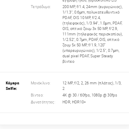
εγγραφή ήχου, γυροσκοπικό EIS
Τετράδυμο:
200 MP, f/1.4, 24mm (ευρυγώνιος),
1/1.3", 0.6µm, πολυκατευθυντικό
PDAF, OIS 10 MP, f/2.4,
(τηλεφακός), 1/3.94", 1.0µm, PDAF,
OIS, οπτικό ζουμ 3x 50 MP, f/2.9,
111mm (τηλεφακός περισκοπίου),
1/2.52", 0.7µm, PDAF, OIS, οπτικό
ζουμ 5x 50 MP, f/1.9, 120˚
(υπερευρυγώνιος), 1/2.5", 0.7µm,
dual pixel PDAF, Super Steady
βίντεο
Κάμερα
Μονόκλινο:
12 MP, f/2, 2, 26 mm (πλάτος), 1/3,
Selfie:
2
Βίντεο:
4K @ 30 / 60fps, 1080p @ 30fps
Δυνατότητες:
HDR, HDR10+