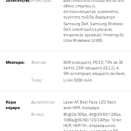
Δυνατότητες:
Αισθητήρες:
Δακτυλικό αποτύπωμα (κάτω από
οθόνη, υπερήχων),
επιταχυνσιόμετρο, γυροσκόπιο,
εγγύτητα, πυξίδα, βαρόμετρο
Samsung DeX, Samsung Wireless
DeX (υποστήριξη εμπειρίας
επιφάνειας εργασίας) Υποστήριξη
Ultra Wideband (UWB)
Μπαταρία:
Φόρτιση:
60W ενσύρματη, PD3.0, 75% σε 30
λεπτά, 25W ασύρματη (Qi2.2), 4,
5W αντίστροφη ασύρματη σύνδεση
Τύπος:
Li-Ion 5000 mAh
Κύρια
Δυνατότητες:
Laser AF, Best Face, LED flash,
κάμερα:
auto-HDR, πανόραμα
Βίντεο:
8K@24/30fps, 4K@30/60/120fps,
1080p@30/60/120/240fps, 10-bit
HDR, HDR10+, στερεοφωνική