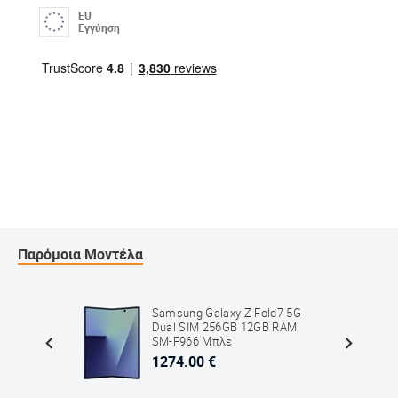
EU
Εγγύηση
Παρόμοια Μοντέλα
ltra
Samsung Galaxy Z Fold7 5G
2GB
Dual SIM 256GB 12GB RAM
Βιολετί
SM-F966 Μπλε
1274.00 €