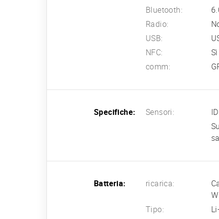
Bluetooth:
6.
Radio:
N
USB:
US
NFC:
Sì
comm:
G
Specifiche:
Sensori:
ID
Su
sa
Batteria:
ricarica:
Ca
W 
Tipo:
L