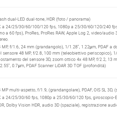
ash dual-LED dual-tone, HDR (foto / panorama)
 a 24/25/30/60/100/120 fps, 1080p a 25/30/60/120/240 fps,
ino a 60 fps), ProRes, ProRes RAW, Apple Log 2, video/audio 3
ereo.
 MP, f/1.6, 24 mm (grandangolo), 1/1.28", 1.22µm, PDAF a d
l sensore 48 MP, f/2.8, 100 mm (teleobiettivo periscopico), 1
ostamento del sensore 3D, zoom ottico 4x 48 MP, f/2.2, 13 m
2.55", 0.7µm, PDAF Scanner LiDAR 3D TOF (profondità)
 MP multi-aspetto, f/1.9, (grandangolare), PDAF, OIS SL 3D, 
 a 24/25/30/60 fps, 1080p a 25/30/60/120 fps, giroscopio-E
R, Dolby Vision HDR, audio 3D (spaziale), registrazione aud