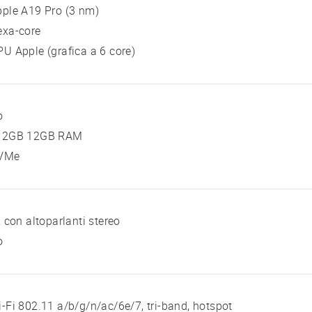
ple A19 Pro (3 nm)
exa-core
U Apple (grafica a 6 core)
o
12GB 12GB RAM
VMe
, con altoparlanti stereo
o
-Fi 802.11 a/b/g/n/ac/6e/7, tri-band, hotspot