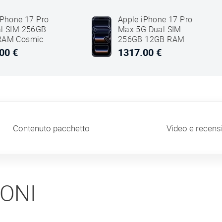
iPhone 17 Pro
Apple iPhone 17 Pro
l SIM 256GB
Max 5G Dual SIM
RAM Cosmic
256GB 12GB RAM
one
Deep Blu
00 €
1317.00 €
Contenuto pacchetto
Video e recens
IONI