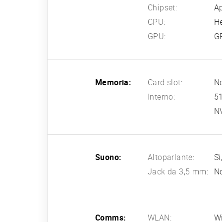
Chipset:
Ap
CPU:
H
GPU:
GP
Memoria:
Card slot:
N
Interno:
5
N
Suono:
Altoparlante:
Sì
Jack da 3,5 mm:
N
Comms:
WLAN:
Wi