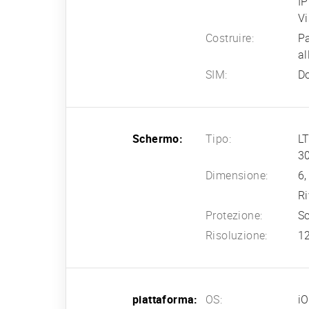
IP
V
Costruire:
Pa
al
SIM:
D
Schermo:
Tipo:
LT
30
Dimensione:
6,
Ri
Protezione:
S
Risoluzione:
12
piattaforma:
OS:
i