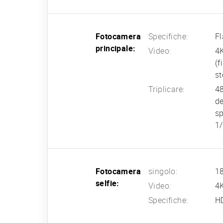
Fotocamera
Specifiche:
Fl
principale:
Video:
4K
(f
st
Triplicare:
48
de
sp
1/
Fotocamera
singolo:
18
selfie:
Video:
4K
Specifiche:
HD