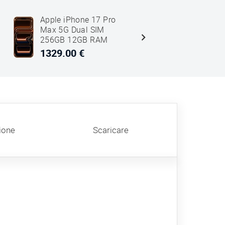
Apple iPhone 17 Pro
Apple iPh
Max 5G Dual SIM
Max 5G Du
256GB 12GB RAM
512GB 12
Cosmic Arancione
Argento
1329.00 €
1631.00
ione
Scaricare