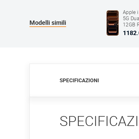
Apple 
5G Dua
Modelli simili
12GB 
Aranci
1182.
SPECIFICAZIONI
SPECIFICAZ