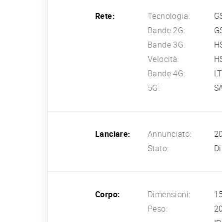
Rete:
Tecnologia:
G
Bande 2G:
G
Bande 3G:
H
Velocità:
HS
Bande 4G:
L
5G:
SA
Lanciare:
Annunciato:
20
Stato:
Di
Corpo:
Dimensioni:
15
Peso:
2