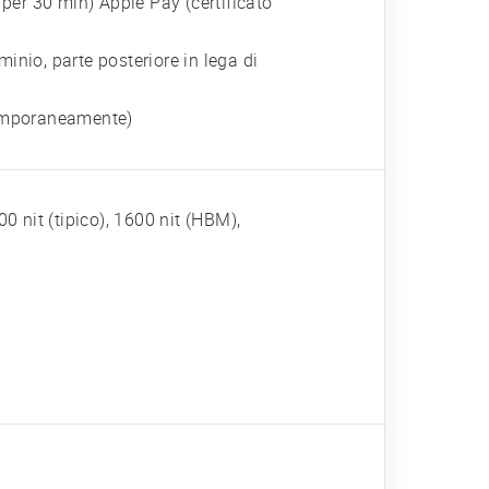
 per 30 min) Apple Pay (certificato
uminio, parte posteriore in lega di
emporaneamente)
 nit (tipico), 1600 nit (HBM),