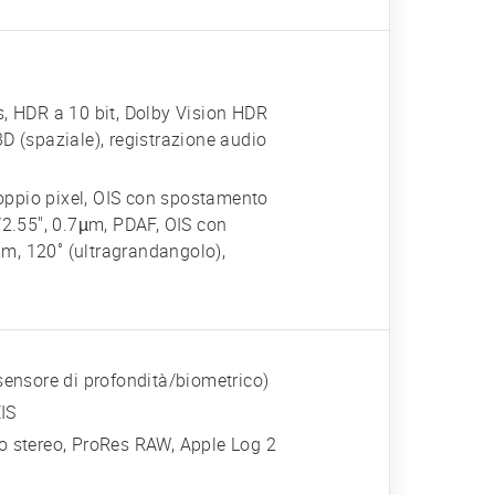
 HDR a 10 bit, Dolby Vision HDR
D (spaziale), registrazione audio
oppio pixel, OIS con spostamento
/2.55", 0.7µm, PDAF, OIS con
m, 120˚ (ultragrandangolo),
(sensore di profondità/biometrico)
IS
io stereo, ProRes RAW, Apple Log 2