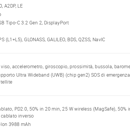
0, A2DP, LE
o
B Tipo-C 3.2 Gen 2, DisplayPort
PS (L1+L5), GLONASS, GALILEO, BDS, QZSS, NavIC
 viso, accelerometro, giroscopio, prossimità, bussola, barom
pporto Ultra Wideband (UWB) (chip gen2) SOS di emergenza,
tellite
blato, PD2.0, 50% in 20 min, 25 W wireless (MagSafe), 50% in
cablato inverso
i-Ion 3988 mAh