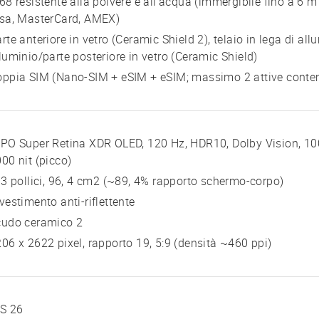
68 resistente alla polvere e all'acqua (immergibile fino a 6 m
isa, MasterCard, AMEX)
rte anteriore in vetro (Ceramic Shield 2), telaio in lega di all
luminio/parte posteriore in vetro (Ceramic Shield)
oppia SIM (Nano-SIM + eSIM + eSIM; massimo 2 attive cont
PO Super Retina XDR OLED, 120 Hz, HDR10, Dolby Vision, 1000
00 nit (picco)
 3 pollici, 96, 4 cm2 (~89, 4% rapporto schermo-corpo)
vestimento anti-riflettente
cudo ceramico 2
06 x 2622 pixel, rapporto 19, 5:9 (densità ~460 ppi)
OS 26