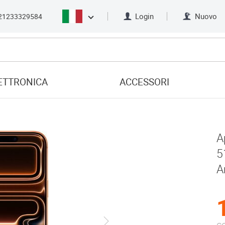
Login
Nuovo
21233329584
ETTRONICA
ACCESSORI
A
5
A