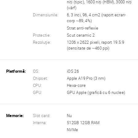
niți (tipic), 1600 niți (HBM), 3000 niți
(vârf)
Dimensiunile:
6, 3 inci, 96, 4 cm2 (raport ecran-
corp ~89, 4%)
Strat anti-reflexie
Protectie:
Scut ceramic 2
Rezoluţie:
1206 x 2622 pixeli, raport 19.5:9
(densitate de ~460 ppi)
Platformă:
OS:
iOS 26
Chipset:
Apple A19 Pro (3 nm)
CPU:
Hexa-core
GPU:
GPU Apple (grafică cu 6 nuclee)
Memorie:
Slot card:
Nu
Interna:
512GB 12GB RAM
NVMe