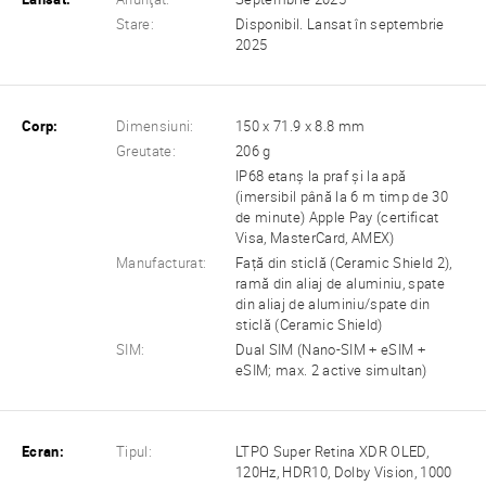
Stare:
Disponibil. Lansat în septembrie
2025
Corp:
Dimensiuni:
150 x 71.9 x 8.8 mm
Greutate:
206 g
IP68 etanș la praf și la apă
(imersibil până la 6 m timp de 30
de minute) Apple Pay (certificat
Visa, MasterCard, AMEX)
Manufacturat:
Față din sticlă (Ceramic Shield 2),
ramă din aliaj de aluminiu, spate
din aliaj de aluminiu/spate din
sticlă (Ceramic Shield)
SIM:
Dual SIM (Nano-SIM + eSIM +
eSIM; max. 2 active simultan)
Ecran:
Tipul:
LTPO Super Retina XDR OLED,
120Hz, HDR10, Dolby Vision, 1000