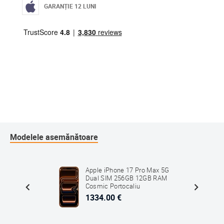
GARANȚIE 12 LUNI
Modelele asemănătoare
Max 5G
Apple iPhone 17 Pro Max 5G
B RAM
Dual SIM 256GB 12GB RAM
Cosmic Portocaliu
1334.00 €