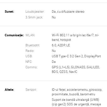
Sunet:
Loudspeaker:
Da, cu difuzoare stereo
3.5mm jack:
Nu
Comunicație:
WLAN:
Wi-Fi 802.11 a/b/g/n/ac/6e/7, tri-
band, hotspot
Bluetooth:
6.0, A2DP, LE
Radio:
Nu
USB:
USB Type-C 3.2 Gen 2, DisplayPort
NFC:
Da
Comms:
GPS (L1+L5), GLONASS, GALILEO,
BDS, QZSS, NavIC
Altele:
Senzori:
ID-ul feței, accelerometru, giroscop,
proximitate, busolă, barometru
Suport de bandă ultralargă (UWB)
(cip gen2) SOS de urgență, mesaje