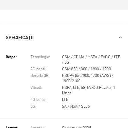
SPECIFICAȚII
Reţea:
Tehnologie:
GSM / CDMA / HSPA / EVDO / LTE
/ 5G
2G benzi:
GSM 850 / 900 / 1800 / 1900
Benzile 3G:
HSDPA 850/900/1700 (AWS) /
1900/2100
Viteză:
HSPA, LTE, 5G, EV-DO Rev.A 3, 1
Mbps
4G benzi:
LTE
5G:
SA / NSA / Sub6
Lansat:
Anunţat:
Septembrie 2025