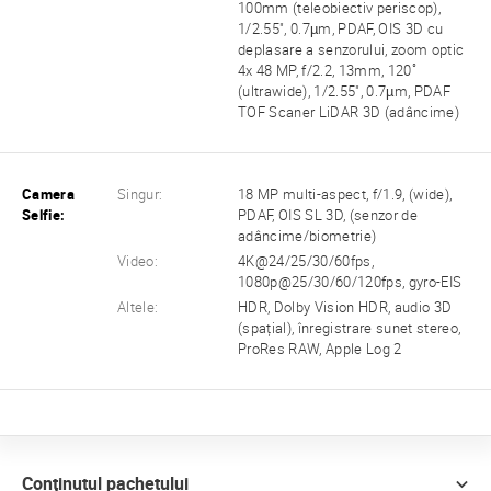
100mm (teleobiectiv periscop),
1/2.55", 0.7µm, PDAF, OIS 3D cu
deplasare a senzorului, zoom optic
4x 48 MP, f/2.2, 13mm, 120˚
(ultrawide), 1/2.55", 0.7µm, PDAF
TOF Scaner LiDAR 3D (adâncime)
Camera
Singur:
18 MP multi-aspect, f/1.9, (wide),
Selfie:
PDAF, OIS SL 3D, (senzor de
adâncime/biometrie)
Video:
4K@24/25/30/60fps,
1080p@25/30/60/120fps, gyro-EIS
Altele:
HDR, Dolby Vision HDR, audio 3D
(spațial), înregistrare sunet stereo,
ProRes RAW, Apple Log 2
Conţinutul pachetului