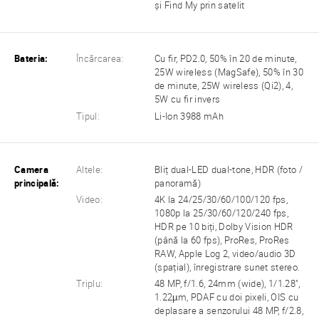
și Find My prin satelit
Bateria:
Încărcarea:
Cu fir, PD2.0, 50% în 20 de minute,
25W wireless (MagSafe), 50% în 30
de minute, 25W wireless (Qi2), 4,
5W cu fir invers
Tipul:
Li-Ion 3988 mAh
Camera
Altele:
Bliț dual-LED dual-tone, HDR (foto /
principală:
panoramă)
Video:
4K la 24/25/30/60/100/120 fps,
1080p la 25/30/60/120/240 fps,
HDR pe 10 biți, Dolby Vision HDR
(până la 60 fps), ProRes, ProRes
RAW, Apple Log 2, video/audio 3D
(spațial), înregistrare sunet stereo.
Triplu:
48 MP, f/1.6, 24mm (wide), 1/1.28",
1.22µm, PDAF cu doi pixeli, OIS cu
deplasare a senzorului 48 MP, f/2.8,