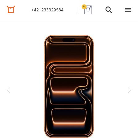
0
+421233329584