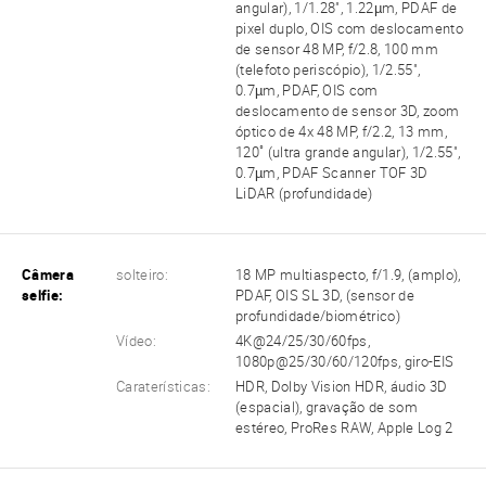
angular), 1/1.28", 1.22µm, PDAF de
pixel duplo, OIS com deslocamento
de sensor 48 MP, f/2.8, 100 mm
(telefoto periscópio), 1/2.55",
0.7µm, PDAF, OIS com
deslocamento de sensor 3D, zoom
óptico de 4x 48 MP, f/2.2, 13 mm,
120˚ (ultra grande angular), 1/2.55",
0.7µm, PDAF Scanner TOF 3D
LiDAR (profundidade)
Câmera
solteiro:
18 MP multiaspecto, f/1.9, (amplo),
selfie:
PDAF, OIS SL 3D, (sensor de
profundidade/biométrico)
Vídeo:
4K@24/25/30/60fps,
1080p@25/30/60/120fps, giro-EIS
Caraterísticas:
HDR, Dolby Vision HDR, áudio 3D
(espacial), gravação de som
estéreo, ProRes RAW, Apple Log 2