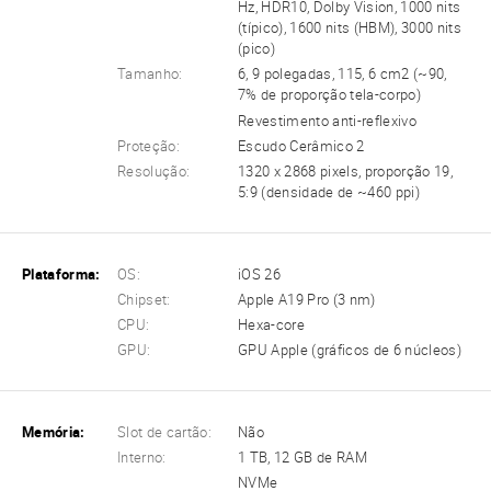
Hz, HDR10, Dolby Vision, 1000 nits
(típico), 1600 nits (HBM), 3000 nits
(pico)
Tamanho:
6, 9 polegadas, 115, 6 cm2 (~90,
7% de proporção tela-corpo)
Revestimento anti-reflexivo
Proteção:
Escudo Cerâmico 2
Resolução:
1320 x 2868 pixels, proporção 19,
5:9 (densidade de ~460 ppi)
Plataforma:
OS:
iOS 26
Chipset:
Apple A19 Pro (3 nm)
CPU:
Hexa-core
GPU:
GPU Apple (gráficos de 6 núcleos)
Memória:
Slot de cartão:
Não
Interno:
1 TB, 12 GB de RAM
NVMe