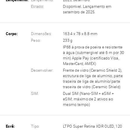
Estado:
Disponível. Lançamento em
setembro de 2025.
Corpo:
Dimensões:
163.4 x 78 x 8.8 mm
Peso:
233 g
IP68 à prova de poeira e resistente
à água (submergível até 6 m por 30
min) Apple Pay (certificado Visa,
MasterCard, AMEX)
Desenvolver:
Frente de vidro (Ceramic Shield 2),
estrutura de liga de alumínio, parte
traseira de liga de alumínio/parte
traseira de vidro (Ceramic Shield)
SIM:
Dual SIM (Nano-SIM + eSIM +
eSIM; máximo de 2 ativos ao
mesmo tempo)
Ecrã:
Tipo:
LTPO Super Retina XDR OLED, 120