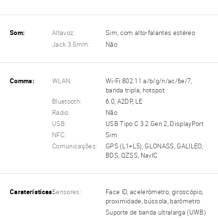
Som:
Altavoz:
Sim, com alto-falantes estéreo
Jack 3.5mm:
Não
Comms:
WLAN:
Wi-Fi 802.11 a/b/g/n/ac/6e/7,
banda tripla, hotspot
Bluetooth:
6.0, A2DP, LE
Rádio:
Não
USB:
USB Tipo C 3.2 Gen 2, DisplayPort
NFC:
Sim
Comunicações:
GPS (L1+L5), GLONASS, GALILEO,
BDS, QZSS, NavIC
Caraterísticas:
Sensores:
Face ID, acelerômetro, giroscópio,
proximidade, bússola, barômetro
Suporte de banda ultralarga (UWB)