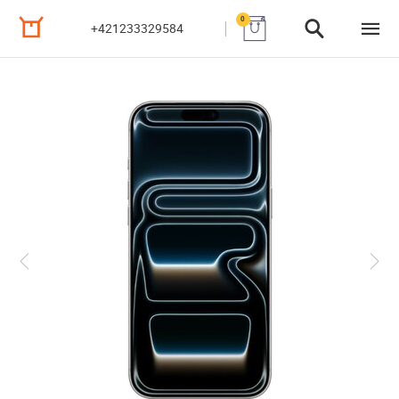
0
+421233329584