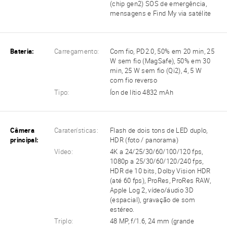
(chip gen2) SOS de emergência,
mensagens e Find My via satélite
Bateria:
Carregamento:
Com fio, PD2.0, 50% em 20 min, 25
W sem fio (MagSafe), 50% em 30
min, 25 W sem fio (Qi2), 4, 5 W
com fio reverso
Tipo:
Íon de lítio 4832 mAh
Câmera
Caraterísticas:
Flash de dois tons de LED duplo,
principal:
HDR (foto / panorama)
Vídeo:
4K a 24/25/30/60/100/120 fps,
1080p a 25/30/60/120/240 fps,
HDR de 10 bits, Dolby Vision HDR
(até 60 fps), ProRes, ProRes RAW,
Apple Log 2, vídeo/áudio 3D
(espacial), gravação de som
estéreo.
Triplo:
48 MP, f/1.6, 24 mm (grande