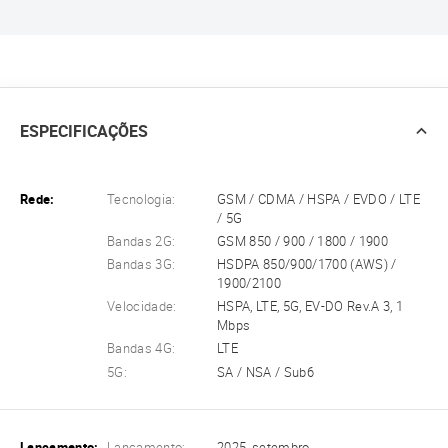
ESPECIFICAÇÕES
Rede:
Tecnologia:
GSM / CDMA / HSPA / EVDO / LTE
/ 5G
Bandas 2G:
GSM 850 / 900 / 1800 / 1900
Bandas 3G:
HSDPA 850/900/1700 (AWS) /
1900/2100
Velocidade:
HSPA, LTE, 5G, EV-DO Rev.A 3, 1
Mbps
Bandas 4G:
LTE
5G:
SA / NSA / Sub6
Lançamento:
Lançamento:
2025, setembro